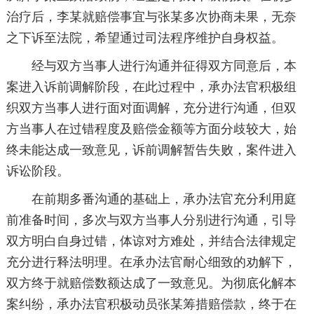
治疗后，李某就赔偿事宜与张某多次协商未果，无奈
之下诉至法院，希望通过司法程序维护自身权益。
经与双方当事人进行沟通并征得双方同意后，本
案进入诉前调解阶段，在此过程中，承办法官积极组
织双方当事人进行面对面调解，充分进行沟通，但双
方当事人在过错程度及赔偿金额等方面分歧较大，始
终未能达成一致意见，诉前调解暂告失败，案件进入
诉讼阶段。
在前期多番沟通的基础上，承办法官充分利用庭
前准备时间，多次与双方当事人分别进行沟通，引导
双方明白自身过错，体谅对方难处，并结合法律规定
充分进行释法明理。在承办法官耐心细致的劝解下，
双方终于就赔偿数额达成了一致意见。为彻底化解本
案纠纷，承办法官积极动员张某筹措赔偿款，终于在