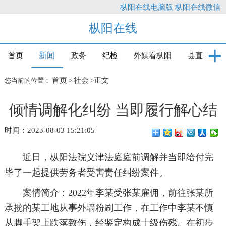
枞阳在线电脑版
枞阳在线微信
枞阳在线
新闻
首页
政务
纪检
外媒看枞阳
县直
首页
社会
正文
您当前的位置：
>
>
倾情调解化纠纷 当即履行解心结
时间：2023-08-03 15:21:05
近日，枞阳法院义津法庭庭前调解并当即给付完
毕了一起提供劳务者受害责任纠纷案件。
案情简介：2022年李某受张某雇佣，前往张某所
承揽的某工地从事外墙粉刷工作，在工作中李某不慎
从脚手架上跌落致伤，经鉴定构成十级伤残。在初步