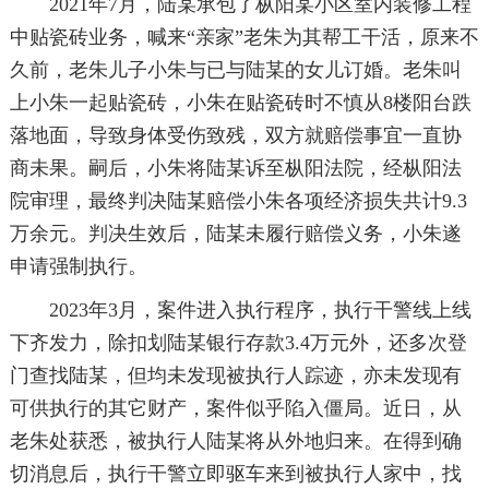
2021年7月，陆某承包了枞阳某小区室内装修工程
中贴瓷砖业务，喊来“亲家”老朱为其帮工干活，原来不
久前，老朱儿子小朱与已与陆某的女儿订婚。老朱叫
上小朱一起贴瓷砖，小朱在贴瓷砖时不慎从8楼阳台跌
落地面，导致身体受伤致残，双方就赔偿事宜一直协
商未果。嗣后，小朱将陆某诉至枞阳法院，经枞阳法
院审理，最终判决陆某赔偿小朱各项经济损失共计9.3
万余元。判决生效后，陆某未履行赔偿义务，小朱遂
申请强制执行。
2023年3月，案件进入执行程序，执行干警线上线
下齐发力，除扣划陆某银行存款3.4万元外，还多次登
门查找陆某，但均未发现被执行人踪迹，亦未发现有
可供执行的其它财产，案件似乎陷入僵局。近日，从
老朱处获悉，被执行人陆某将从外地归来。在得到确
切消息后，执行干警立即驱车来到被执行人家中，找