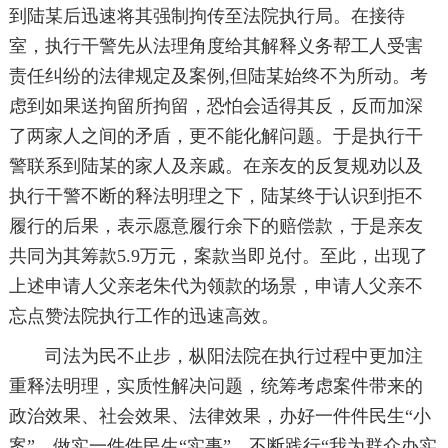
到陆某后迅速将其强制拘传至法院执行局。在接待
室，执行干警先从法理角度给其解释义务帮工人受害
责任纠纷的法律规定及案例,但陆某始终不为所动。考
虑到如果送拘留所拘留，恐怕会适得其反，反而加深
了两家人之间的矛盾，更不能化解问题。于是执行干
警联系到陆某的家人及亲戚。在亲友的反复规劝以及
执行干警不断的释法明理之下，陆某终于认识到拒不
履行的后果，表示愿意履行余下的赔偿款，于是亲友
共同为其筹款5.9万元，案款当即兑付。至此，出现了
上述申请人父亲老朱代为领款的场景，申请人父亲不
忘点赞法院执行工作的迅速高效。
司法为民不止步，枞阳法院在执行过程中更加注
重释法明理，实质性解决问题，统筹考虑案件带来的
政治效果、社会效果、法律效果，办好一件件民生“小
案”，做实一件件民生“实事”，不断践行“我为群众办实