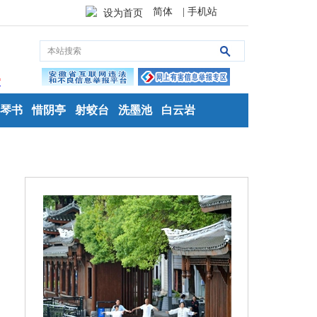
简体
| 手机站
设为首页
琴书
惜阴亭
射蛟台
洗墨池
白云岩