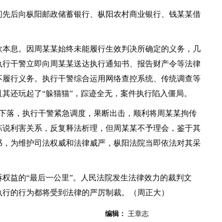
先后向枞阳邮政储蓄银行、枞阳农村商业银行、钱某某借
本息。因周某某始终未能履行生效判决所确定的义务，几
执行干警立即向周某某送达执行通知书、报告财产令等法律
不履行义务。执行干警综合运用网络查控系统、传统调查等
其还玩起了“躲猫猫”，踪迹全无，案件执行陷入僵局。
下落，执行干警紧急调度，果断出击，顺利将周某某拘传
陈说利害关系，反复释法析理，但周某某不予理会，鉴于其
书，为维护司法权威和法律威严，枞阳法院当即依法对其采
益的“最后一公里”。人民法院发生法律效力的裁判文
执行的行为都将受到法律的严厉制裁。（周正大）
编辑：
王章志