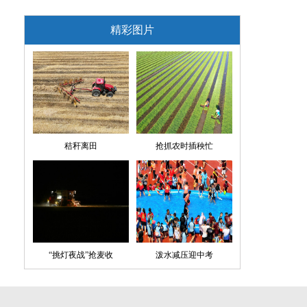
精彩图片
秸秆离田
抢抓农时插秧忙
“挑灯夜战”抢麦收
泼水减压迎中考