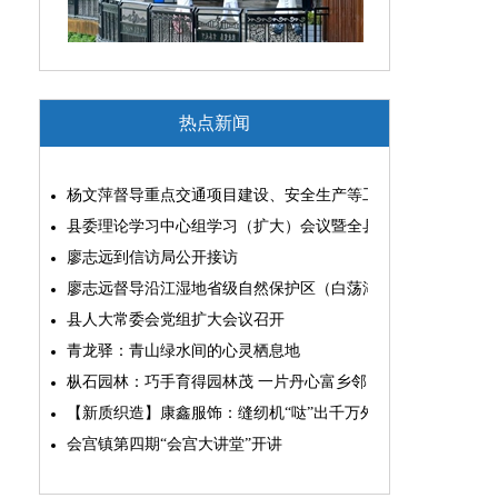
热点新闻
杨文萍督导重点交通项目建设、安全生产等工作
县委理论学习中心组学习（扩大）会议暨全县“两为”能力素质
廖志远到信访局公开接访
廖志远督导沿江湿地省级自然保护区（白荡湖片区）问题整改
县人大常委会党组扩大会议召开
青龙驿：青山绿水间的心灵栖息地
枞石园林：巧手育得园林茂 一片丹心富乡邻
【新质织造】康鑫服饰：缝纫机“哒”出千万外贸大生意
会宫镇第四期“会宫大讲堂”开讲