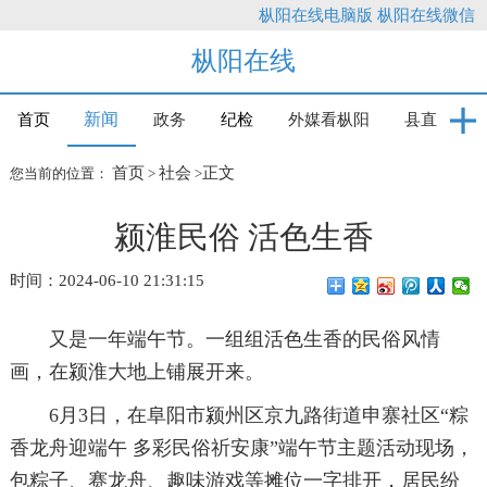
枞阳在线电脑版
枞阳在线微信
枞阳在线
新闻
首页
政务
纪检
外媒看枞阳
县直
首页
社会
正文
您当前的位置：
>
>
颍淮民俗 活色生香
时间：2024-06-10 21:31:15
又是一年端午节。一组组活色生香的民俗风情
画，在颍淮大地上铺展开来。
6月3日，在阜阳市颍州区京九路街道申寨社区“粽
香龙舟迎端午 多彩民俗祈安康”端午节主题活动现场，
包粽子、赛龙舟、趣味游戏等摊位一字排开，居民纷