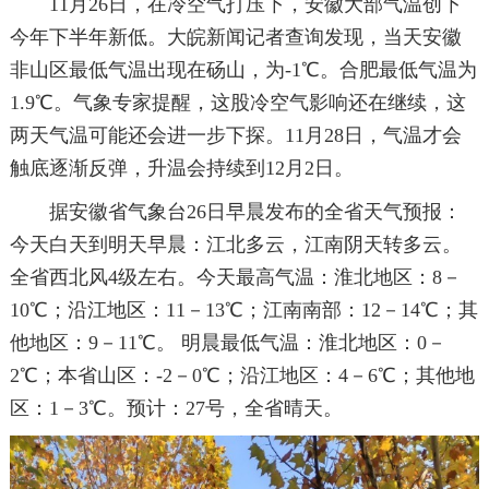
11月26日，在冷空气打压下，安徽大部气温创下
今年下半年新低。大皖新闻记者查询发现，当天安徽
非山区最低气温出现在砀山，为-1℃。合肥最低气温为
1.9℃。气象专家提醒，这股冷空气影响还在继续，这
两天气温可能还会进一步下探。11月28日，气温才会
触底逐渐反弹，升温会持续到12月2日。
据安徽省气象台26日早晨发布的全省天气预报：
今天白天到明天早晨：江北多云，江南阴天转多云。
全省西北风4级左右。今天最高气温：淮北地区：8－
10℃；沿江地区：11－13℃；江南南部：12－14℃；其
他地区：9－11℃。 明晨最低气温：淮北地区：0－
2℃；本省山区：-2－0℃；沿江地区：4－6℃；其他地
区：1－3℃。预计：27号，全省晴天。