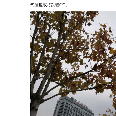
气温也或将跌破0℃。