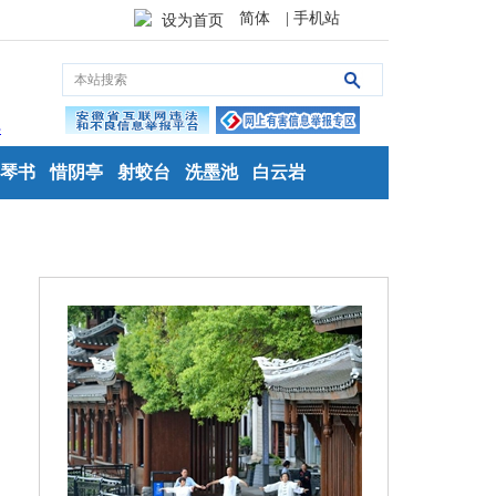
简体
| 手机站
设为首页
琴书
惜阴亭
射蛟台
洗墨池
白云岩