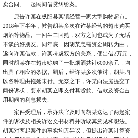
卖合同、一起民间借贷纠纷案。
原告许某在枞阳县某镇经营一家大型购物超市。
2018年下半年，被告胡某多次在许某经营的超市购买
烟酒等物品。一回生二回熟，双方之间也成为了无话
不谈的好朋友。同年底，因胡某急需资金周转为由，
遂向许某借款，许某考虑双方的关系，便出借2万元，
同时胡某亦在超市赊购了一批烟酒共计6000余元，均
出具了相应的条据。嗣后，经许某多次催讨，胡某均
以各种理由拖延未付。无奈之下，许某向法庭提交了
两份诉状，要求胡某立即支付其货款、借款及资金占
用期间的利息损失。
案件受理后，承办法官及时向胡某送达了两起案
件的诉状及相关诉讼文书材料并听取其意见和想法。
胡某对两起案件的事实均无异议，但提出许某计算资