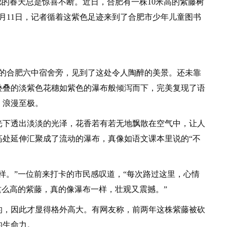
的春天总是惊喜不断。近日，合肥有一株10米高的紫藤树
月11日，记者循着这紫色足迹来到了合肥市少年儿童图书
的合肥六中宿舍旁，见到了这处令人陶醉的美景。还未靠
叠叠的淡紫色花穗如紫色的瀑布般倾泻而下，完美复现了语
，浪漫至极。
下透出淡淡的光泽，花香若有若无地飘散在空气中，让人
高处延伸汇聚成了流动的瀑布，真像如语文课本里说的“不
。”一位前来打卡的市民感叹道，“每次路过这里，心情
这么高的紫藤，真的像瀑布一样，壮观又震撼。”
，因此才显得格外高大。有网友称，前两年这株紫藤被砍
的生命力。