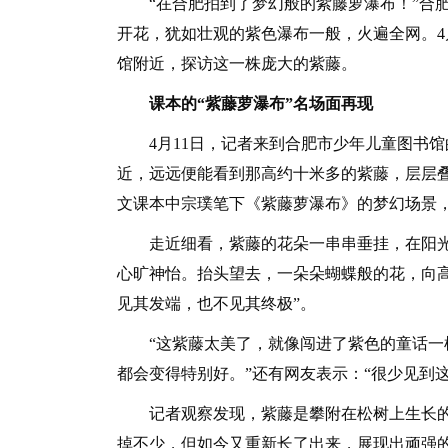
“在合肥拍到了梦幻般的紫藤萝瀑布！”合肥
开花，犹如壮观的紫色瀑布一般，火遍全网。4
馆附近，探访这一株庞大的紫藤。
课本的“紫藤萝瀑布”名场面再现
4月11日，记者来到合肥市少年儿童图书馆
近，远远便能看到那高约十米多的紫藤，层层
文课本中宗璞笔下《紫藤萝瀑布》的梦幻场景
走近细看，紫藤的花朵一串串垂挂，在阳光
心旷神怡。抬头望去，一朵朵蝴蝶般的花，向
见其发端，也不见其终极”。
“这紫藤太美了，就像闯进了紫色的童话一样
都会变得特别好。”还有网友表示：“很少见到
记者观察发现，紫藤是攀附在松树上生长的
掉不少，但如今又重新长了出来，展现出顽强