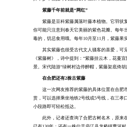
紫藤千年前就是“网红”
紫藤是豆科紫藤属落叶藤本植物。它羽状复
你可能只注意到春天它美丽的紫色花瓣。每年
毒的，切忌食用哦。每年10月至11月，紫藤
其实紫藤也很受古代文人骚客的喜爱，可见它
《紫藤树》，诗中提到：“紫藤挂云木，花蔓宜
景。宋代陆游“绿树村边停醉帽，紫藤架底倚胡
在合肥还有2株古紫藤
这一次网友推荐的紫藤的具体位置在合肥市
赏，可以选择乘坐地铁2号线或5号线，在三孝
小段路即可轻松抵达。
此外，记者还查询了合肥古树名木，原来在合
已有130年；还有一株位于庐江县龙桥镇曹河村