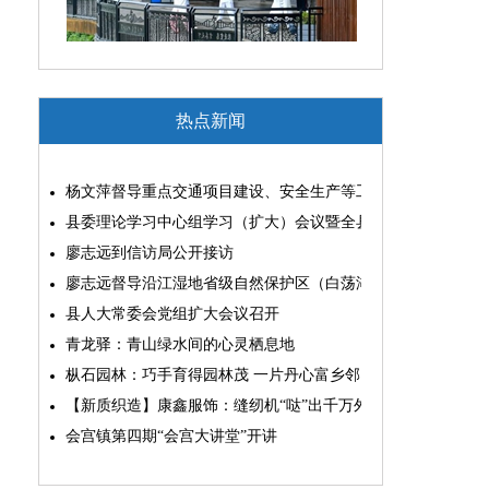
热点新闻
杨文萍督导重点交通项目建设、安全生产等工作
县委理论学习中心组学习（扩大）会议暨全县“两为”能力素质
廖志远到信访局公开接访
廖志远督导沿江湿地省级自然保护区（白荡湖片区）问题整改
县人大常委会党组扩大会议召开
青龙驿：青山绿水间的心灵栖息地
枞石园林：巧手育得园林茂 一片丹心富乡邻
【新质织造】康鑫服饰：缝纫机“哒”出千万外贸大生意
会宫镇第四期“会宫大讲堂”开讲