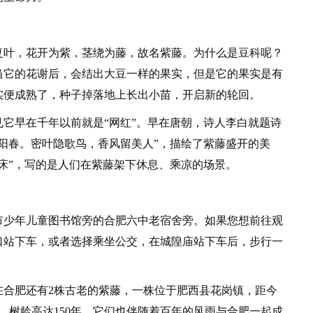
叶，花开为紫，茎绕为藤，故名紫藤。为什么是豆科呢？
当它的花谢后，会结出大豆一样的果实，但是它的果实是有
果实便成熟了，种子掉落地上长出小苗，开启新的轮回。
早在千年以前就是“网红”。早在唐朝，诗人李白就题诗
阳春。密叶隐歌鸟，香风留美人”，描绘了紫藤盛开的美
床”，写的是人们在紫藤架下休息、乘凉的场景。
少年儿童图书馆旁的合肥六中老宿舍旁。如果您想前往观
口站下车，或者选择乘坐公交，在城隍庙站下车后，步行一
肥还有2株古老的紫藤，一株位于肥西县花岗镇，距今
，树龄高达150年。它们也伴随着百年的风雨与合肥一起成