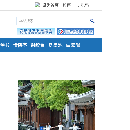
简体
| 手机站
设为首页
琴书
惜阴亭
射蛟台
洗墨池
白云岩