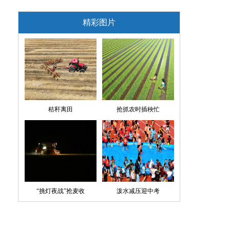
精彩图片
秸秆离田
抢抓农时插秧忙
“挑灯夜战”抢麦收
泼水减压迎中考