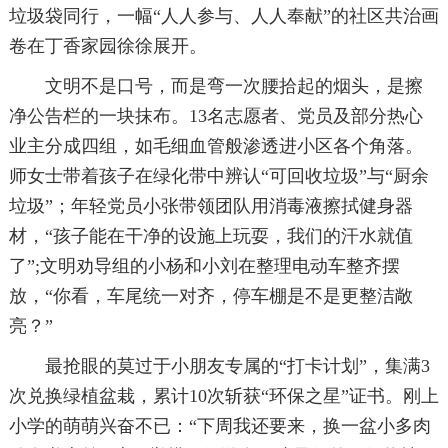
垃圾袋同行，一幅“人人参与、人人奉献”的社区共治画
卷在丁香家园徐徐展开。
文明不是口号，而是弯一次腰拾起的烟头，是擦
净公告栏的一块抹布。13名志愿者、党员及部分热心
业主分成四组，如毛细血管般渗透进小区各个角落。
师女士带着孩子在绿化带中辨认“可回收垃圾”与“厨余
垃圾”；年轻党员小张带领团队用消毒液擦拭健身器
材，“孩子能在干净的设施上玩耍，我们的汗水就值
了”;文明劝导组的小杨和小刘在整理电动车整齐摆
放，“你看，车尾统一对齐，停车棚是不是更整洁敞
亮？”
最抢眼的莫过于小朋友专属的“打卡计划”，集满3
次兑换绿植盆栽，累计10次斩获“环保之星”证书。刚上
小学的萌萌兴奋不已：“下周我还要来，换一盆小多肉