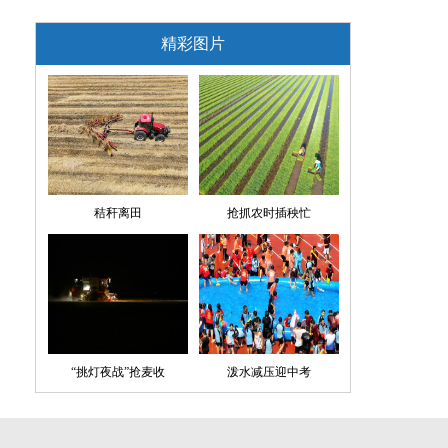
精彩图片
秸秆离田
抢抓农时插秧忙
“挑灯夜战”抢麦收
泼水减压迎中考