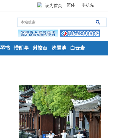
简体
| 手机站
设为首页
琴书
惜阴亭
射蛟台
洗墨池
白云岩