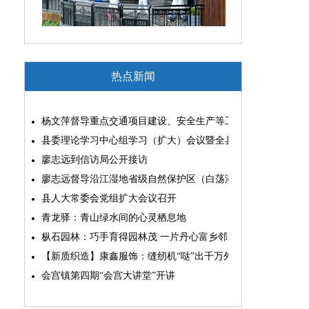
热点新闻
杨文萍督导重点交通项目建设、安全生产等工作
县委理论学习中心组学习（扩大）会议暨全县“两为”能力素质
廖志远到信访局公开接访
廖志远督导沿江湿地省级自然保护区（白荡湖片区）问题整改
县人大常委会党组扩大会议召开
青龙驿：青山绿水间的心灵栖息地
枞石园林：巧手育得园林茂 一片丹心富乡邻
【新质织造】康鑫服饰：缝纫机“哒”出千万外贸大生意
会宫镇第四期“会宫大讲堂”开讲