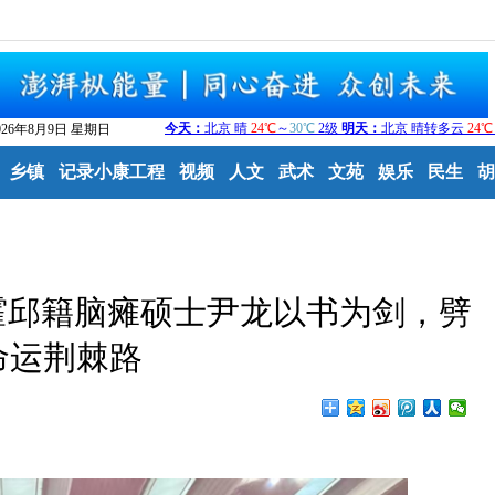
026年8月9日 星期日
乡镇
记录小康工程
视频
人文
武术
文苑
娱乐
民生
胡
霍邱籍脑瘫硕士尹龙以书为剑，劈
命运荆棘路