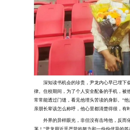
深知读书机会的珍贵，尹龙内心早已埋下奋
律。住校期间，为了个人安全配备的手机，被
常常能透过门缝，看见他埋头苦读的身影。“
亲朋长辈该怎么称呼，他心里都清楚得很，有
外界的异样眼光，非但没有击垮他，反而化作
茅！”尹龙用近乎严苛的努力和一份份优异的