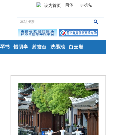
简体
| 手机站
设为首页
琴书
惜阴亭
射蛟台
洗墨池
白云岩