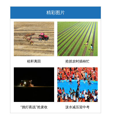
精彩图片
秸秆离田
抢抓农时插秧忙
“挑灯夜战”抢麦收
泼水减压迎中考