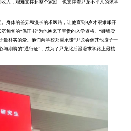
的收入，艰难支撑起整个家庭，也支撑着尹龙不平凡的求学
身体的差异和漫长的求医路，让他直到9岁才艰难叩开
沉甸甸的“保证书”为他换来了宝贵的入学资格。“砸锅卖
子最朴实的爱。他们向学校郑重承诺“尹龙会像其他孩子一
心与期盼的“通行证”，成为了尹龙此后漫漫求学路上最核