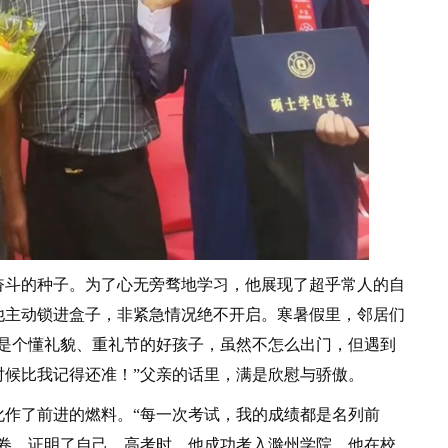
斗的种子。为了心无旁骛地学习，他展现了超乎常人的自
他主动锁进盒子，非紧急情况绝不开启。寒暑假里，邻居们
他是个懂礼貌、重礼节的好孩子，虽然不怎么出门，但遇到
时候比我记得还准！”父亲的话里，满是欣慰与骄傲。
了前进的燃料。“每一次考试，我的成绩都是名列前
答卷，证明了自己。高考时，他成功考入滁州学院。他在校