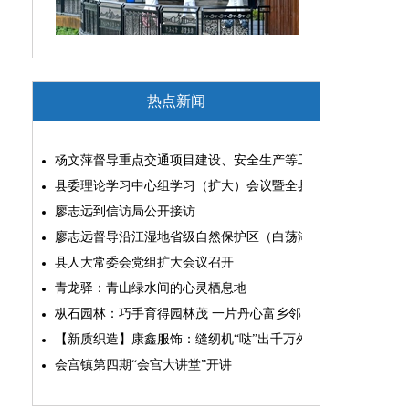
热点新闻
杨文萍督导重点交通项目建设、安全生产等工作
县委理论学习中心组学习（扩大）会议暨全县“两为”能力素质
廖志远到信访局公开接访
廖志远督导沿江湿地省级自然保护区（白荡湖片区）问题整改
县人大常委会党组扩大会议召开
青龙驿：青山绿水间的心灵栖息地
枞石园林：巧手育得园林茂 一片丹心富乡邻
【新质织造】康鑫服饰：缝纫机“哒”出千万外贸大生意
会宫镇第四期“会宫大讲堂”开讲