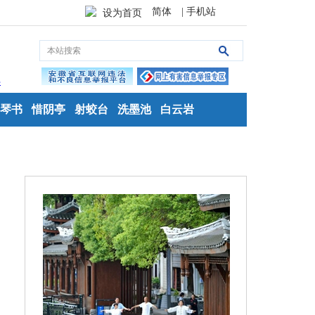
简体
| 手机站
设为首页
琴书
惜阴亭
射蛟台
洗墨池
白云岩