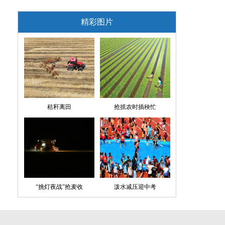
精彩图片
秸秆离田
抢抓农时插秧忙
“挑灯夜战”抢麦收
泼水减压迎中考