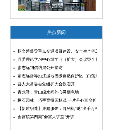
热点新闻
杨文萍督导重点交通项目建设、安全生产等工作
县委理论学习中心组学习（扩大）会议暨全县“两为”能力素质
廖志远到信访局公开接访
廖志远督导沿江湿地省级自然保护区（白荡湖片区）问题整改
县人大常委会党组扩大会议召开
青龙驿：青山绿水间的心灵栖息地
枞石园林：巧手育得园林茂 一片丹心富乡邻
【新质织造】康鑫服饰：缝纫机“哒”出千万外贸大生意
会宫镇第四期“会宫大讲堂”开讲