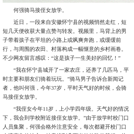
何强骑马接侄女放学。
近日，一段来自安徽怀宁县的视频悄然走红，短
短几天便收获大量点赞与转发。视频里，马背上的男
子带着孩子在平坦的小路上或飒爽奔跑，或缓缓前
行，与周围的农田、村落构成一幅惬意的乡村画卷。
不少网友留言感叹：“这是孩子一生美好的回忆！”
“我在怀宁县城开了一家农庄，还养了几匹马，平
时主要和朋友们骑着玩玩。”骑马男子告诉合新闻记
者，他叫何强，今年37岁，平时天气好的时候，会骑
马接侄女放学。
“我侄女今年11岁，上小学四年级。天气好的情况
下，我会到学校附近接侄女放学。”由于放学时校门口
人员集聚，何强会格外注意安全，每次都避开校门口