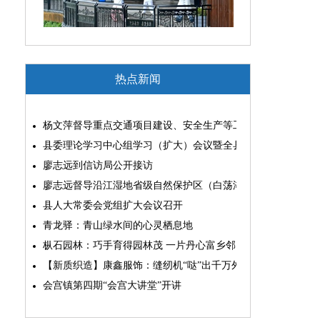
热点新闻
杨文萍督导重点交通项目建设、安全生产等工作
县委理论学习中心组学习（扩大）会议暨全县“两为”能力素质
廖志远到信访局公开接访
廖志远督导沿江湿地省级自然保护区（白荡湖片区）问题整改
县人大常委会党组扩大会议召开
青龙驿：青山绿水间的心灵栖息地
枞石园林：巧手育得园林茂 一片丹心富乡邻
【新质织造】康鑫服饰：缝纫机“哒”出千万外贸大生意
会宫镇第四期“会宫大讲堂”开讲