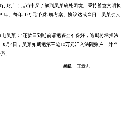
执行财产；走访中又了解到吴某确处困境。秉持善意文明执
四年、每年10万元”的和解方案。协议达成当日，吴某便支
吴某：“还款日到期前请把资金准备好，逾期将承担法
。9月4日，吴某如期把第三笔10万元汇入法院账户，并当
朱燕）
编辑：
王章志