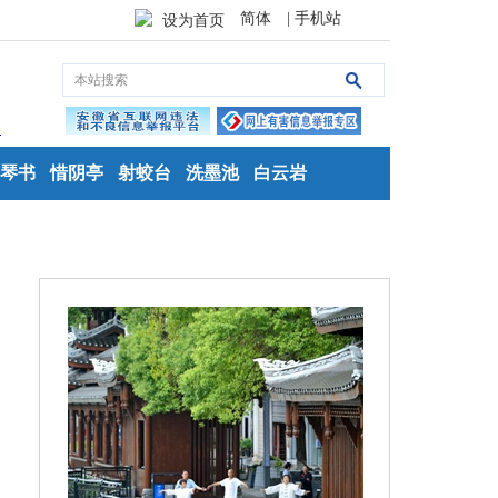
简体
| 手机站
设为首页
琴书
惜阴亭
射蛟台
洗墨池
白云岩