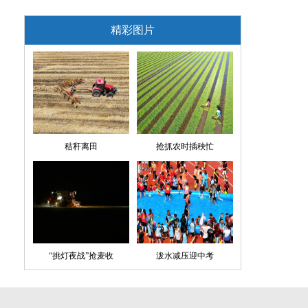
精彩图片
秸秆离田
抢抓农时插秧忙
“挑灯夜战”抢麦收
泼水减压迎中考