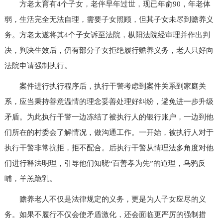
方老太育有
4个子女，老伴早年过世，现已年俞90，年老体
弱，生活完全无法自理，需要子女照顾，但其子女未尽到赡养义
务。方老太遂将其4个子女诉至法院，枞阳法院经审理并作出判
决，判决生效后，仍有部分子女拒绝履行赡养义务，老人只好向
法院申请强制执行。
案件进行执行程序后，执行干警考虑到案件关系到家庭关
系，应当秉持善意温情的理念妥善处理好纠纷，避免进一步升级
矛盾。为此执行干警一边冻结了被执行人的银行账户，一边到他
们所在的村委会了解情况，做沟通工作。一开始，被执行人对于
执行干警非常抗拒，拒不配合。后执行干警从情理法多角度对他
们进行释法明理，引导他们知晓
“百善孝为先”的道理，乌鸦反
哺，羊羔跪乳。
赡养老人不仅是法律规定的义务，更是为人子女应尽的义
务。如果不履行不仅会使矛盾激化，还会面临更严厉的强制措