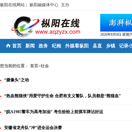
枞阳在线网站 |
枞阳融媒体中心
主办
2026年8月8日 星期
首页
新闻
政务
纪检
外媒看枞阳
县直
乡镇
记录
您当前的位置：
首页
>
社会
“摄像头”之动
“热血熊猫侠”用爱守护生命 合肥有支义警队，队员都是“熊猫血”
“皖A1985警车为高考加油” 考生纷纷上前摸车牌沾好运
安徽省龙舟队“冲”进全运会决赛