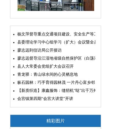
杨文萍督导重点交通项目建设、安全生产等工作
县委理论学习中心组学习（扩大）会议暨全县“两为”能力素质
廖志远到信访局公开接访
廖志远督导沿江湿地省级自然保护区（白荡湖片区）问题整改
县人大常委会党组扩大会议召开
青龙驿：青山绿水间的心灵栖息地
枞石园林：巧手育得园林茂 一片丹心富乡邻
【新质织造】康鑫服饰：缝纫机“哒”出千万外贸大生意
会宫镇第四期“会宫大讲堂”开讲
精彩图片