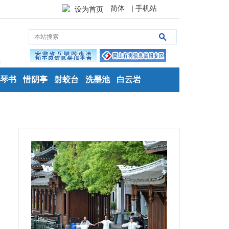
简体
| 手机站
设为首页
琴书
惜阴亭
射蛟台
洗墨池
白云岩