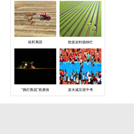
秸秆离田
抢抓农时插秧忙
“挑灯夜战”抢麦收
泼水减压迎中考