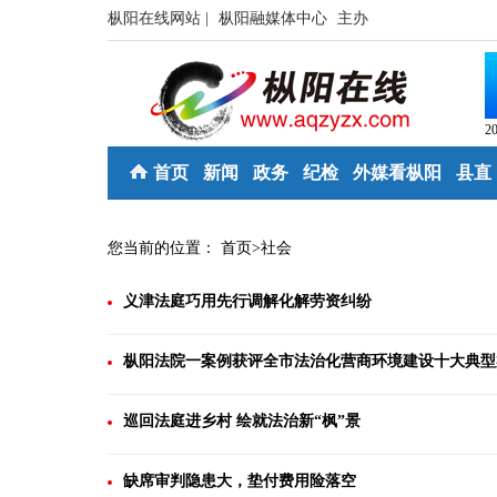
枞阳在线网站 |
枞阳融媒体中心
主办
2
首页
新闻
政务
纪检
外媒看枞阳
县直
您当前的位置：
首页
>
社会
义津法庭巧用先行调解化解劳资纠纷
枞阳法院一案例获评全市法治化营商环境建设十大典型
巡回法庭进乡村 绘就法治新“枫”景
缺席审判隐患大，垫付费用险落空