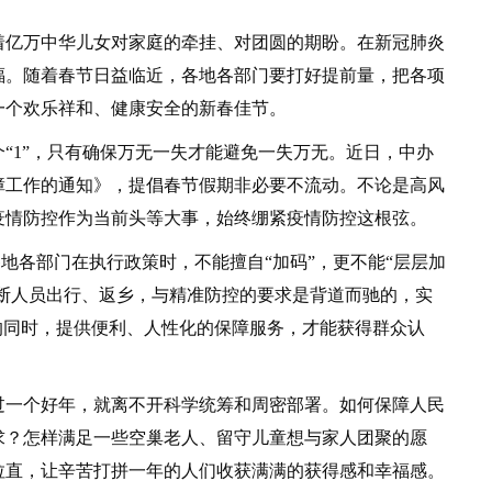
亿万中华儿女对家庭的牵挂、对团圆的期盼。在新冠肺炎
福。随着春节日益临近，各地各部门要打好提前量，把各项
一个欢乐祥和、健康安全的新春佳节。
1”，只有确保万无一失才能避免一失万无。近日，中办
障工作的通知》，提倡春节假期非必要不流动。不论是高风
疫情防控作为当前头等大事，始终绷紧疫情防控这根弦。
地各部门在执行政策时，不能擅自“加码”，更不能“层层加
阻断人员出行、返乡，与精准防控的要求是背道而驰的，实
的同时，提供便利、人性化的保障服务，才能获得群众认
一个好年，就离不开科学统筹和周密部署。如何保障人民
求？怎样满足一些空巢老人、留守儿童想与家人团聚的愿
拉直，让辛苦打拼一年的人们收获满满的获得感和幸福感。