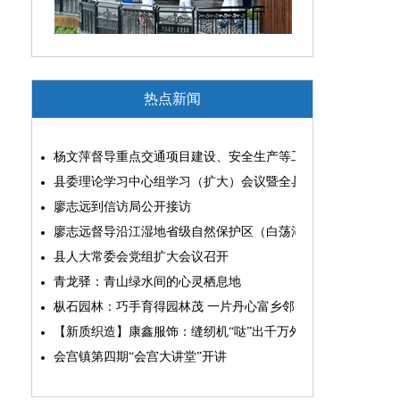
热点新闻
杨文萍督导重点交通项目建设、安全生产等工作
县委理论学习中心组学习（扩大）会议暨全县“两为”能力素质
廖志远到信访局公开接访
廖志远督导沿江湿地省级自然保护区（白荡湖片区）问题整改
县人大常委会党组扩大会议召开
青龙驿：青山绿水间的心灵栖息地
枞石园林：巧手育得园林茂 一片丹心富乡邻
【新质织造】康鑫服饰：缝纫机“哒”出千万外贸大生意
会宫镇第四期“会宫大讲堂”开讲