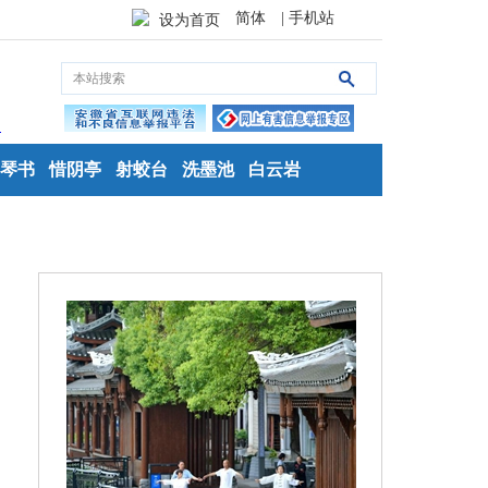
简体
| 手机站
设为首页
琴书
惜阴亭
射蛟台
洗墨池
白云岩