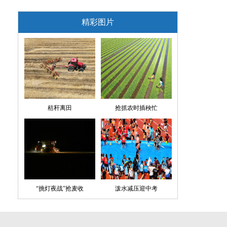
精彩图片
秸秆离田
抢抓农时插秧忙
“挑灯夜战”抢麦收
泼水减压迎中考