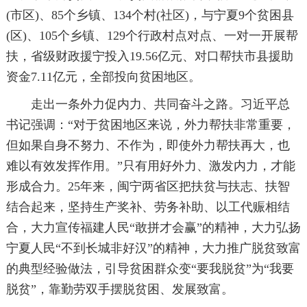
(市区)、85个乡镇、134个村(社区)，与宁夏9个贫困县
(区)、105个乡镇、129个行政村点对点、一对一开展帮
扶，省级财政援宁投入19.56亿元、对口帮扶市县援助
资金7.11亿元，全部投向贫困地区。
走出一条外力促内力、共同奋斗之路。习近平总
书记强调：“对于贫困地区来说，外力帮扶非常重要，
但如果自身不努力、不作为，即使外力帮扶再大，也
难以有效发挥作用。”只有用好外力、激发内力，才能
形成合力。25年来，闽宁两省区把扶贫与扶志、扶智
结合起来，坚持生产奖补、劳务补助、以工代赈相结
合，大力宣传福建人民“敢拼才会赢”的精神，大力弘扬
宁夏人民“不到长城非好汉”的精神，大力推广脱贫致富
的典型经验做法，引导贫困群众变“要我脱贫”为“我要
脱贫”，靠勤劳双手摆脱贫困、发展致富。