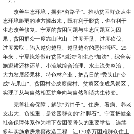
一方。
改善生态环境，摒弃“穷路子”。推动贫困群众从生
态环境脆弱的地方搬出来，既有利于脱贫，也有利于
生态改善修复。宁夏的贫困问题与生态问题互为因
果，贫困群众一度靠山吃山，过度开垦、过度砍伐、
过度索取，陷入越穷越垦、越垦越穷的恶性循环。25
年来，宁夏统筹做好贫困“减法”和生态“加法”，综合实
施退耕还林还草、小流域综合治理、水土流失整治，
大力发展经果林、特色林产业，把昔日的“秃头山”变
成“花果山”、贫困村变成度假村、贫瘠区变成风景区，
实现了从与自然相互抗争向与自然和谐共生转变。
完善社会保障，解除“穷绊子”。住房、看病、养老
支出大、负担重，是贫困群众的“绊脚石”。宁夏把健全
社会保障体系作为啃下贫困硬骨头的重要举措，连续
多年实施危房危窑改造工程，让170多万困难群众住上