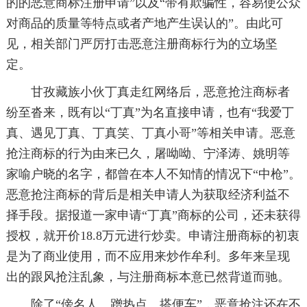
的的恶意商标注册申请”以及“带有欺骗性，容易使公众
对商品的质量等特点或者产地产生误认的”。由此可
见，相关部门严厉打击恶意注册商标行为的立场坚
定。
甘孜藏族小伙丁真走红网络后，恶意抢注商标者
纷至沓来，既有以“丁真”为名直接申请，也有“我爱丁
真、遇见丁真、丁真笑、丁真小哥”等相关申请。恶意
抢注商标的行为由来已久，屠呦呦、宁泽涛、姚明等
家喻户晓的名字，都曾在本人不知情的情况下“中枪”。
恶意抢注商标的背后是相关申请人为获取经济利益不
择手段。据报道一家申请“丁真”商标的公司，还未获得
授权，就开价18.8万元进行炒卖。申请注册商标的初衷
是为了商业使用，而不应用来炒作牟利。多年来呈现
出的跟风抢注乱象，与注册商标本意已然背道而驰。
除了“傍名人、蹭热点、搭便车”，恶意抢注还在不