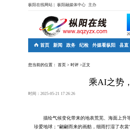
枞阳在线网站 |
枞阳融媒体中心
主办
2
首页
新闻
政务
纪检
外媒看枞阳
县直
您当前的位置：
首页
>
时评
>
正文
乘AI之势
时间：2025-05-21 17:26:26
描绘气候变化带来的地表荒芜、海面上升等未
珍爱地球；“翩翩而来的画舫，细雨打湿了衣裳