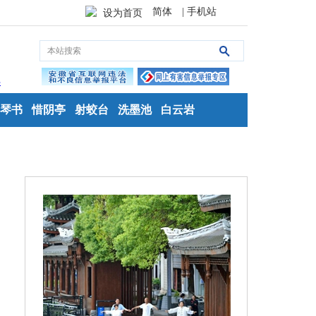
简体
| 手机站
设为首页
琴书
惜阴亭
射蛟台
洗墨池
白云岩