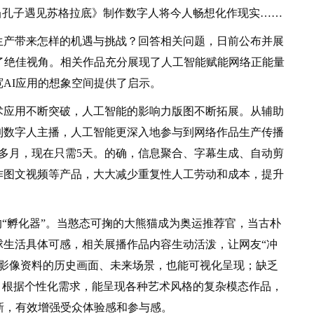
当孔子遇见苏格拉底》制作数字人将今人畅想化作现实……
产带来怎样的机遇与挑战？回答相关问题，日前公布并展
供了绝佳视角。相关作品充分展现了人工智能赋能网络正能量
AI应用的想象空间提供了启示。
应用不断突破，人工智能的影响力版图不断拓展。从辅助
到数字人主播，人工智能更深入地参与到网络作品生产传播
多月，现在只需5天。的确，信息聚合、字幕生成、自动剪
作图文视频等产品，大大减少重复性人工劳动和成本，提升
“孵化器”。当憨态可掬的大熊猫成为奥运推荐官，当古朴
球生活具体可感，相关展播作品内容生动活泼，让网友“冲
乏影像资料的历史画面、未来场景，也能可视化呈现；缺乏
；根据个性化需求，能呈现各种艺术风格的复杂模态作品，
新，有效增强受众体验感和参与感。