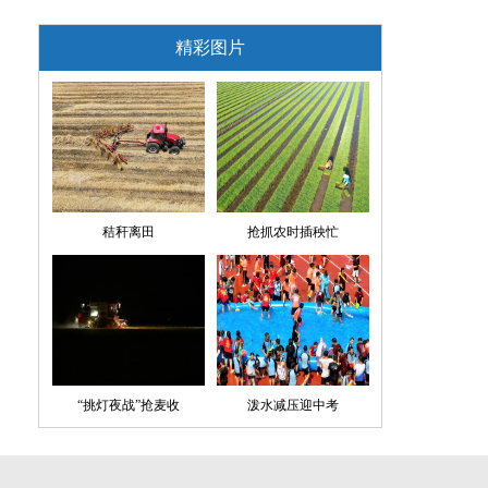
精彩图片
秸秆离田
抢抓农时插秧忙
“挑灯夜战”抢麦收
泼水减压迎中考