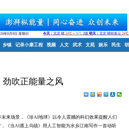
026年8月9日 星期日
乡镇
记录小康工程
视频
人文
武术
文苑
娱乐
民生
胡
，劲吹正能量之风
来场景，《珍AI地球》以令人震撼的科幻效果提醒人们
”，《当AI遇上乌镇》用人工智能为水乡江南写作一首动听