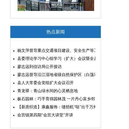
热点新闻
杨文萍督导重点交通项目建设、安全生产等工作
县委理论学习中心组学习（扩大）会议暨全县“两为”能力素质
廖志远到信访局公开接访
廖志远督导沿江湿地省级自然保护区（白荡湖片区）问题整改
县人大常委会党组扩大会议召开
青龙驿：青山绿水间的心灵栖息地
枞石园林：巧手育得园林茂 一片丹心富乡邻
【新质织造】康鑫服饰：缝纫机“哒”出千万外贸大生意
会宫镇第四期“会宫大讲堂”开讲