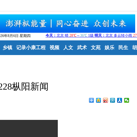
026年8月6日 星期四
乡镇
记录小康工程
视频
人文
武术
文苑
娱乐
民生
胡
1228枞阳新闻