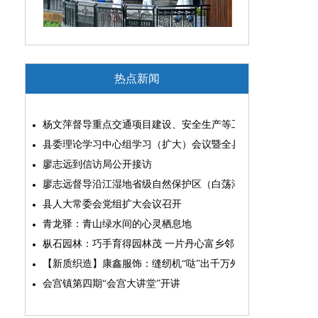
热点新闻
杨文萍督导重点交通项目建设、安全生产等工作
县委理论学习中心组学习（扩大）会议暨全县“两为”能力素质
廖志远到信访局公开接访
廖志远督导沿江湿地省级自然保护区（白荡湖片区）问题整改
县人大常委会党组扩大会议召开
青龙驿：青山绿水间的心灵栖息地
枞石园林：巧手育得园林茂 一片丹心富乡邻
【新质织造】康鑫服饰：缝纫机“哒”出千万外贸大生意
会宫镇第四期“会宫大讲堂”开讲