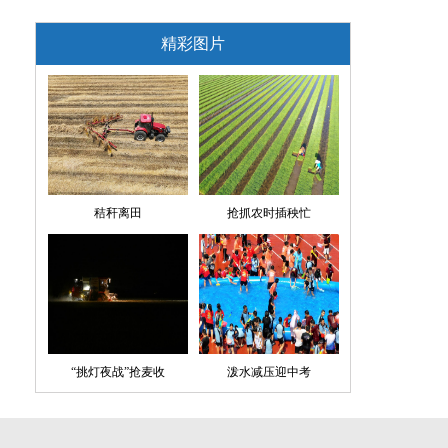
精彩图片
秸秆离田
抢抓农时插秧忙
“挑灯夜战”抢麦收
泼水减压迎中考