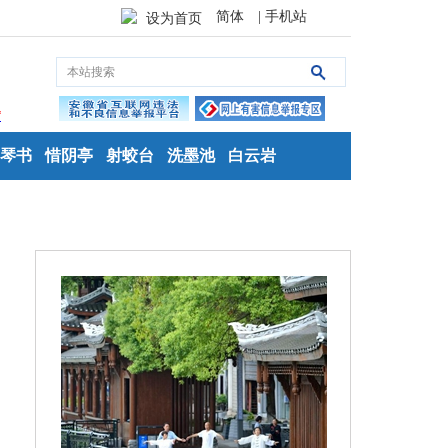
简体
| 手机站
设为首页
琴书
惜阴亭
射蛟台
洗墨池
白云岩