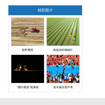
精彩图片
秸秆离田
抢抓农时插秧忙
“挑灯夜战”抢麦收
泼水减压迎中考