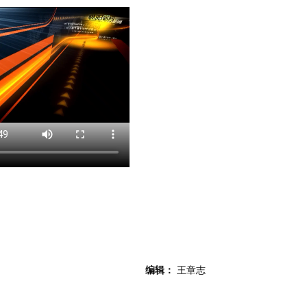
编辑：
王章志