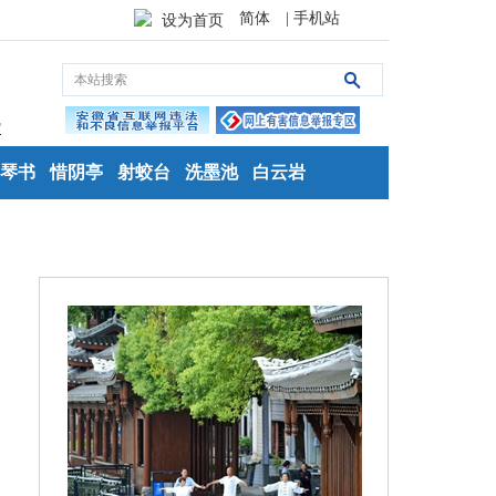
简体
| 手机站
设为首页
琴书
惜阴亭
射蛟台
洗墨池
白云岩