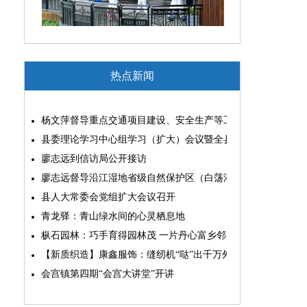
热点新闻
杨文萍督导重点交通项目建设、安全生产等工作
县委理论学习中心组学习（扩大）会议暨全县“两为”能力素质
廖志远到信访局公开接访
廖志远督导沿江湿地省级自然保护区（白荡湖片区）问题整改
县人大常委会党组扩大会议召开
青龙驿：青山绿水间的心灵栖息地
枞石园林：巧手育得园林茂 一片丹心富乡邻
【新质织造】康鑫服饰：缝纫机“哒”出千万外贸大生意
会宫镇第四期“会宫大讲堂”开讲