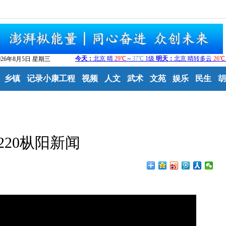
026年8月5日 星期三
乡镇
记录小康工程
视频
人文
武术
文苑
娱乐
民生
胡
0220枞阳新闻