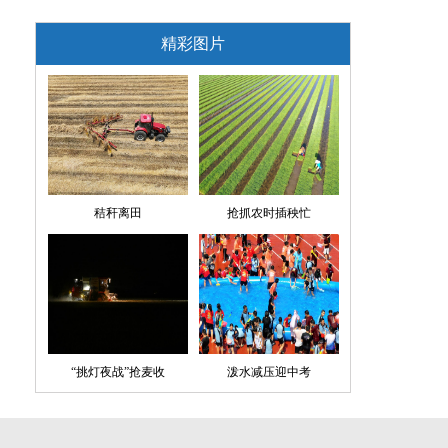
精彩图片
秸秆离田
抢抓农时插秧忙
“挑灯夜战”抢麦收
泼水减压迎中考