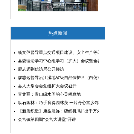
热点新闻
杨文萍督导重点交通项目建设、安全生产等工作
县委理论学习中心组学习（扩大）会议暨全县“两为”能力素质
廖志远到信访局公开接访
廖志远督导沿江湿地省级自然保护区（白荡湖片区）问题整改
县人大常委会党组扩大会议召开
青龙驿：青山绿水间的心灵栖息地
枞石园林：巧手育得园林茂 一片丹心富乡邻
【新质织造】康鑫服饰：缝纫机“哒”出千万外贸大生意
会宫镇第四期“会宫大讲堂”开讲