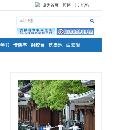
简体
| 手机站
设为首页
琴书
惜阴亭
射蛟台
洗墨池
白云岩