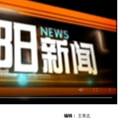
编辑：
王章志