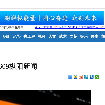
026年8月6日 星期四
乡镇
记录小康工程
视频
人文
武术
文苑
娱乐
民生
胡
0609枞阳新闻