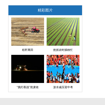
精彩图片
秸秆离田
抢抓农时插秧忙
“挑灯夜战”抢麦收
泼水减压迎中考