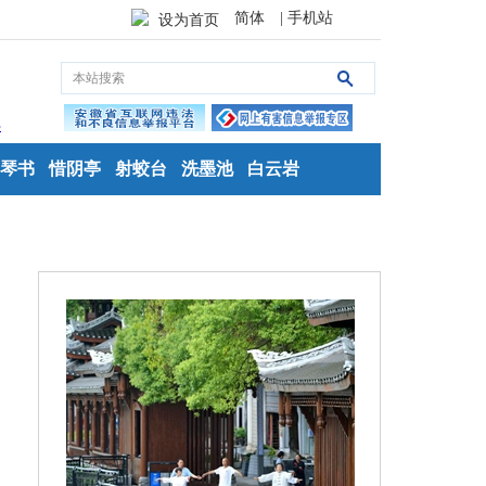
简体
| 手机站
设为首页
琴书
惜阴亭
射蛟台
洗墨池
白云岩