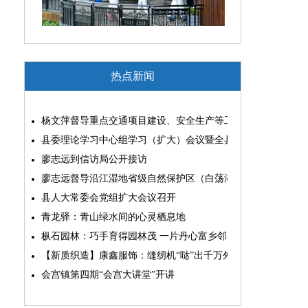
热点新闻
杨文萍督导重点交通项目建设、安全生产等工作
县委理论学习中心组学习（扩大）会议暨全县“两为”能力素质
廖志远到信访局公开接访
廖志远督导沿江湿地省级自然保护区（白荡湖片区）问题整改
县人大常委会党组扩大会议召开
青龙驿：青山绿水间的心灵栖息地
枞石园林：巧手育得园林茂 一片丹心富乡邻
【新质织造】康鑫服饰：缝纫机“哒”出千万外贸大生意
会宫镇第四期“会宫大讲堂”开讲