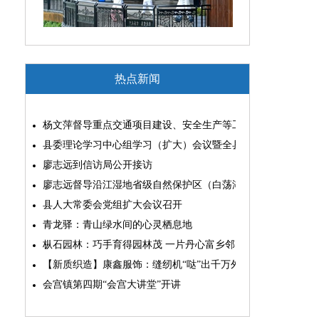
热点新闻
杨文萍督导重点交通项目建设、安全生产等工作
县委理论学习中心组学习（扩大）会议暨全县“两为”能力素质
廖志远到信访局公开接访
廖志远督导沿江湿地省级自然保护区（白荡湖片区）问题整改
县人大常委会党组扩大会议召开
青龙驿：青山绿水间的心灵栖息地
枞石园林：巧手育得园林茂 一片丹心富乡邻
【新质织造】康鑫服饰：缝纫机“哒”出千万外贸大生意
会宫镇第四期“会宫大讲堂”开讲