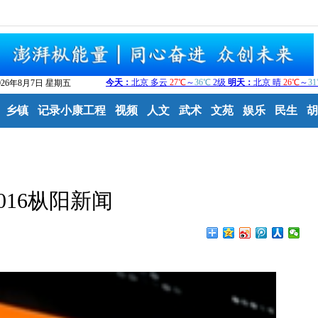
026年8月7日 星期五
乡镇
记录小康工程
视频
人文
武术
文苑
娱乐
民生
胡
1016枞阳新闻