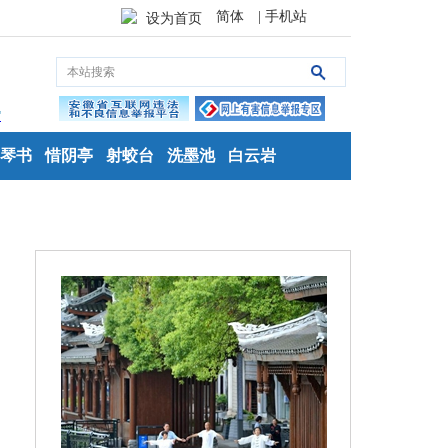
简体
| 手机站
设为首页
琴书
惜阴亭
射蛟台
洗墨池
白云岩