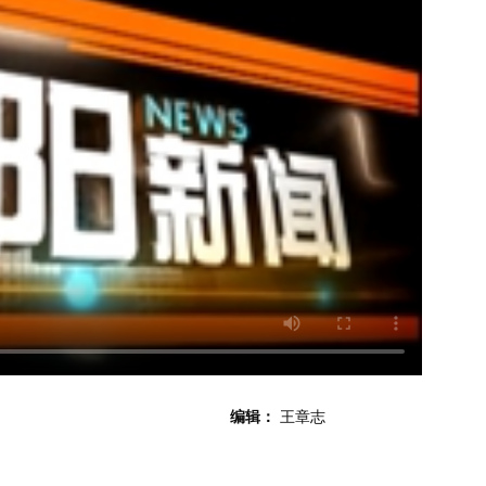
编辑：
王章志