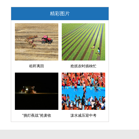
精彩图片
秸秆离田
抢抓农时插秧忙
“挑灯夜战”抢麦收
泼水减压迎中考