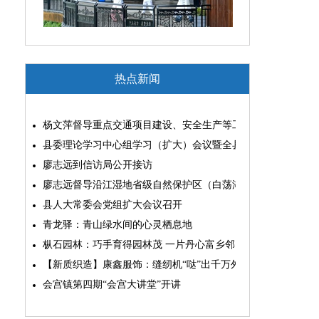
热点新闻
杨文萍督导重点交通项目建设、安全生产等工作
县委理论学习中心组学习（扩大）会议暨全县“两为”能力素质
廖志远到信访局公开接访
廖志远督导沿江湿地省级自然保护区（白荡湖片区）问题整改
县人大常委会党组扩大会议召开
青龙驿：青山绿水间的心灵栖息地
枞石园林：巧手育得园林茂 一片丹心富乡邻
【新质织造】康鑫服饰：缝纫机“哒”出千万外贸大生意
会宫镇第四期“会宫大讲堂”开讲