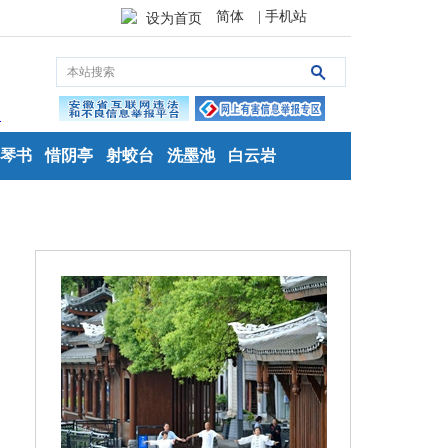
简体
| 手机站
设为首页
琴书
惜阴亭
射蛟台
洗墨池
白云岩