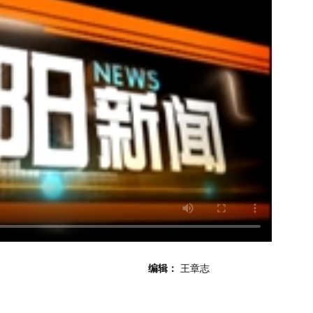
编辑：
王章志