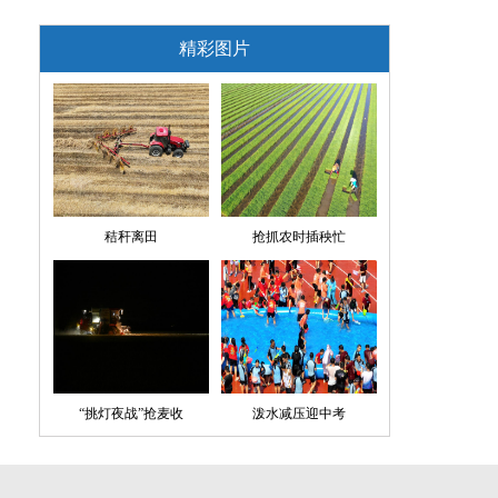
精彩图片
秸秆离田
抢抓农时插秧忙
“挑灯夜战”抢麦收
泼水减压迎中考