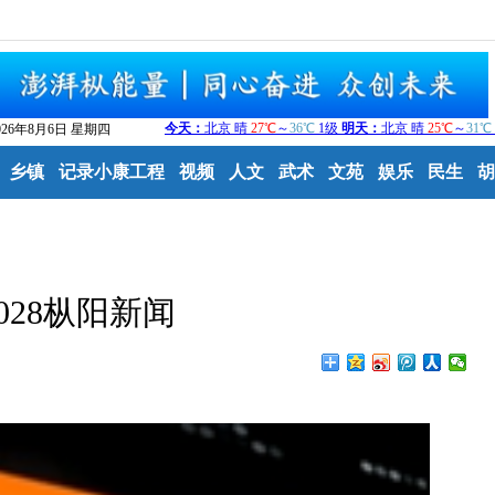
026年8月6日 星期四
乡镇
记录小康工程
视频
人文
武术
文苑
娱乐
民生
胡
1028枞阳新闻