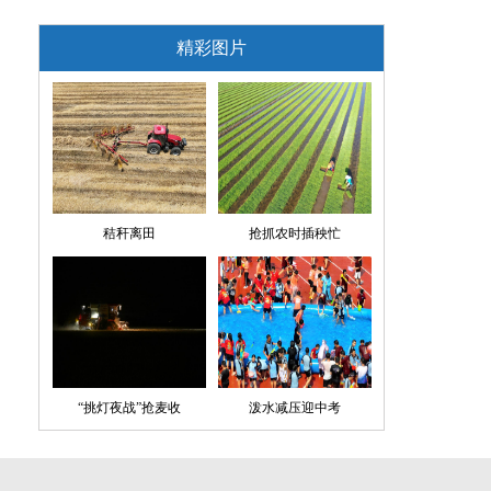
精彩图片
秸秆离田
抢抓农时插秧忙
“挑灯夜战”抢麦收
泼水减压迎中考