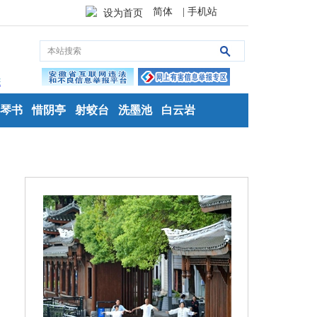
简体
| 手机站
设为首页
琴书
惜阴亭
射蛟台
洗墨池
白云岩