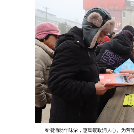
春潮涌动年味浓，惠民暖政润人心。为营造