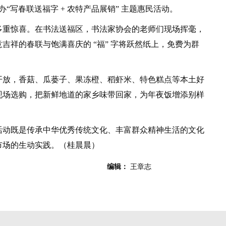
“写春联送福字 + 农特产品展销” 主题惠民活动。
重惊喜。在书法送福区，书法家协会的老师们现场挥毫，
吉祥的春联与饱满喜庆的 “福” 字将跃然纸上，免费为群
放，香菇、瓜蒌子、果冻橙、稻虾米、特色糕点等本土好
现场选购，把新鲜地道的家乡味带回家，为年夜饭增添别样
动既是传承中华优秀传统文化、丰富群众精神生活的文化
市场的生动实践。（桂晨晨）
编辑：
王章志