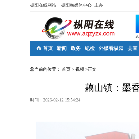
枞阳在线网站 |
枞阳融媒体中心
主办
2
首页
新闻
政务
纪检
外媒看枞阳
县直
您当前的位置：
首页
>
视频
>
正文
藕山镇：墨香
时间：2026-02-12 15:54:24