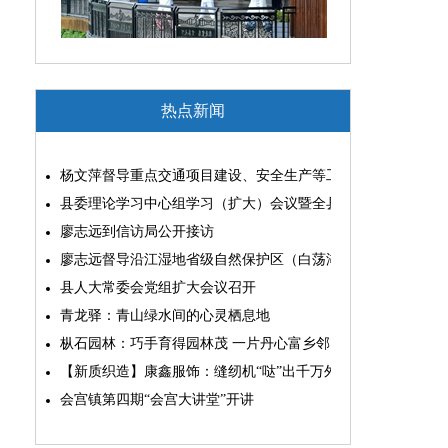
热点新闻
杨文萍督导重点交通项目建设、安全生产等工作
县委理论学习中心组学习（扩大）会议暨全县“两为”能力素质
廖志远到信访局公开接访
廖志远督导沿江湿地省级自然保护区（白荡湖片区）问题整改
县人大常委会党组扩大会议召开
青龙驿：青山绿水间的心灵栖息地
枞石园林：巧手育得园林茂 一片丹心富乡邻
【新质织造】康鑫服饰：缝纫机“哒”出千万外贸大生意
会宫镇第四期“会宫大讲堂”开讲