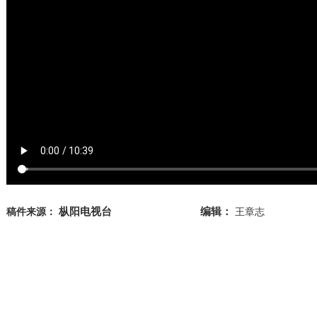
枞阳电视台
编辑：
稿件来源：
王章志