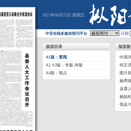
2021年06月25日 星期五
中安在线多媒体报刊平台
日期
版面目录
版面新
A1版：要闻
·
中国
会议决
A2.A3版：专版·跨版
·
何正
A4版：视点
·
图片
·
杨秀
·
县委
·
杨如
出席
·
我县