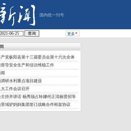
国内统一刊号:
更多
闻
共产党枞阳县第十三届委员会第十六次全体
议
清督导安全生产和信访维稳工作
新闻
颀调研水利重点项目建设
人大工作会议召开
松主持并讲话 杨秀颀占聆娜何正清杨贤招等
与景域驴妈妈集团签订战略合作框架协议