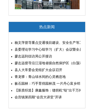
热点新闻
杨文萍督导重点交通项目建设、安全生产等工作
县委理论学习中心组学习（扩大）会议暨全县“两为”能力素质
廖志远到信访局公开接访
廖志远督导沿江湿地省级自然保护区（白荡湖片区）问题整改
县人大常委会党组扩大会议召开
青龙驿：青山绿水间的心灵栖息地
枞石园林：巧手育得园林茂 一片丹心富乡邻
【新质织造】康鑫服饰：缝纫机“哒”出千万外贸大生意
会宫镇第四期“会宫大讲堂”开讲