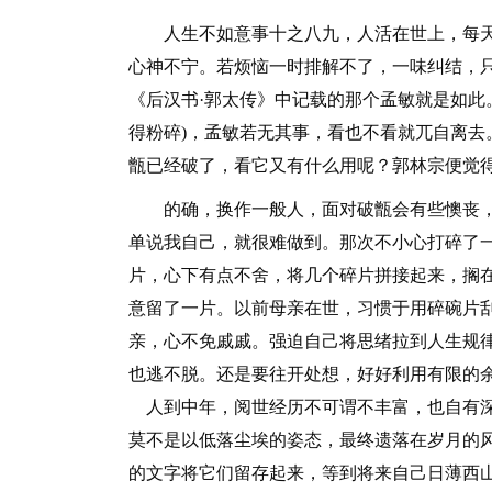
人生不如意事十之八九，人活在世上，每天
心神不宁。若烦恼一时排解不了，一味纠结，
《后汉书·郭太传》中记载的那个孟敏就是如此
得粉碎)，孟敏若无其事，看也不看就兀自离去
甑已经破了，看它又有什么用呢？郭林宗便觉
的确，换作一般人，面对破甑会有些懊丧，像
单说我自己，就很难做到。那次不小心打碎了
片，心下有点不舍，将几个碎片拼接起来，搁
意留了一片。以前母亲在世，习惯于用碎碗片
亲，心不免戚戚。强迫自己将思绪拉到人生规
也逃不脱。还是要往开处想，好好利用有限的
人到中年，阅世经历不可谓不丰富，也自有深
莫不是以低落尘埃的姿态，最终遗落在岁月的
的文字将它们留存起来，等到将来自己日薄西