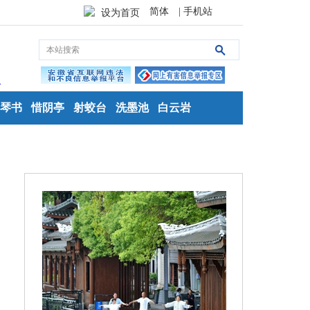
简体
| 手机站
设为首页
琴书
惜阴亭
射蛟台
洗墨池
白云岩