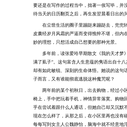
要还是在写作的过程当中，拙著一俟写毕，并
待当天的日历翻页之后，再生发翌晨看日出的
在尘世生活的圈子里蹦跶来蹦跶去，兜兜转
皮囊经岁月风霜的严逼而变得憔悴不堪，但内
妙的理想，只想活成自己想要的那种光景。
多年前，读张爱玲早期散文《我的天才梦》，
满了虱子”。这句富含人生意蕴的隽语出自十
却有如此敏锐、深刻的生命体悟。她说的这句
子而言，又有谁能彻底逃脱这种魔咒呢？
两年前的某个初秋日，出去购物，经过小区
椅上，手中把玩着手机，神情异常落寞。购物
乎在尝试着跟什么人通话，但她自己却又沉默不
现在怎么样了，从那之后，在小区里再也没有
每每写到女主人公魏静怡，脑海中就不经意地