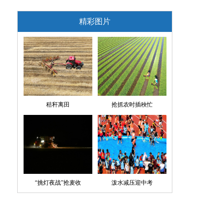
精彩图片
秸秆离田
抢抓农时插秧忙
“挑灯夜战”抢麦收
泼水减压迎中考