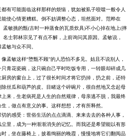
都有可能面临这样那样的烦恼，犹如被虱子咬噬一般令人
只能使心情更糟糕。倒不妨调整心态，坦然面对。范晔在
。孟敏挑的甑(古时一种蒸食的瓦质炊具)不小心掉在地上(摔
。名士郭林宗见了有点不解，上前询问其原因。孟敏说，
得孟敏与众不同。
孟敏这样“堕甑不顾”的人恐怕不多见。姑且不说别人，
一只青花瓷碗，这只碗自己平时吃饭专用，一转眼却碎成几
在厨房的窗台上，过了很长时间才将它扔掉，扔之前，还特
刮除丝瓜和葫芦的皮。目睹这个碎碗片，很自然地又念起母
律上来，生老病死是人生的自然规律，母亲逃不脱，我最终
余生，做点有意义的事。这样想想，才有所释然。
切的感受：世俗生活的点点滴滴、来来去去的各种人事，
风尘里，成为一种渐渐消失的记忆。而我还是希望能以有形
山时，坐在藤椅上，披着绚丽的晚霞，慢慢地将它们翻阅品