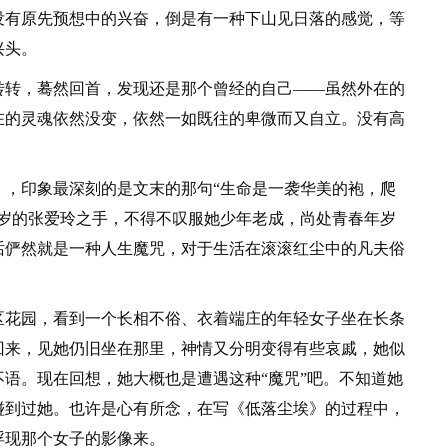
没有原先预想中的兴奋，倒是有一种下山见日落的感觉，等
兴头。
转，蓦然回首，发现还是那个曾经的自己——虽然外在的
在的灵魂依然没变，依然一如既往的卑微而又自立。没有高
印象最深刻的是文末的那句“生命是一袭华美的袍，爬
八岁的张爱玲之手，不得不叹服她少年老成，尚处青春年岁
话俨然就是一种人生魔咒，对于生活在滚滚红尘中的凡夫俗
花园，看到一个长相不俗、衣着端庄的年轻女子坐在长条
回来，见她仍旧坐在那里，神情又分明变得有些哀戚，她似
语。现在回想，她大概也是遭遇这种“魔咒”吧。不知道她
碰到过她。也许是心有所念，在写《低落尘埃》的过程中，
浮现那个女子的影像来。