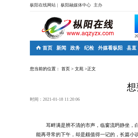
枞阳在线网站 |
枞阳融媒体中心
主办
2
首页
新闻
政务
纪检
外媒看枞阳
县直
您当前的位置：
首页
>
文苑
>
正文
想
时间：2021-01-18 11:20:06
耳畔满是辨不清的市声，临窗流眄静坐，白
能再寻常的下午，却是颇值得一记的，长篇小