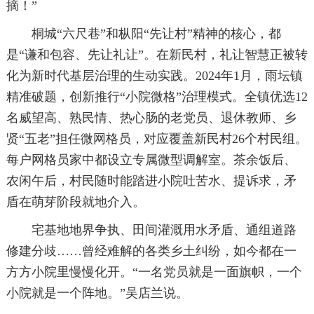
摘！”
桐城“六尺巷”和枞阳“先让村”精神的核心，都
是“谦和包容、先让礼让”。在新民村，礼让智慧正被转
化为新时代基层治理的生动实践。2024年1月，雨坛镇
精准破题，创新推行“小院微格”治理模式。全镇优选12
名威望高、熟民情、热心肠的老党员、退休教师、乡
贤“五老”担任微网格员，对应覆盖新民村26个村民组。
每户网格员家中都设立专属微型调解室。茶余饭后、
农闲午后，村民随时能踏进小院吐苦水、提诉求，矛
盾在萌芽阶段就地介入。
宅基地地界争执、田间灌溉用水矛盾、通组道路
修建分歧……曾经难解的各类乡土纠纷，如今都在一
方方小院里慢慢化开。“一名党员就是一面旗帜，一个
小院就是一个阵地。”吴店兰说。