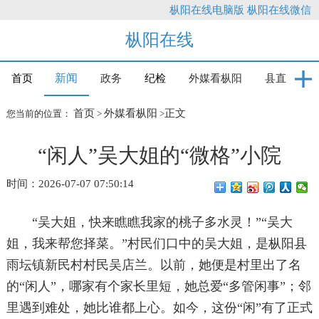
枞阳在线电脑版
枞阳在线微信
枞阳在线
新闻
首页
政务
纪检
外媒看枞阳
县直
首页
外媒看枞阳
正文
您当前的位置：
>
>
“闲人”吴大姐的“微格”小院
时间：2026-07-07 07:50:14
“吴大姐，快来瞧瞧我家的桃子多水灵！”“吴大
姐，我来帮您择菜。”村民们口中的吴大姐，是枞阳县
雨坛镇新民村村民吴店兰。以前，她便是村里出了名
的“闲人”，哪家有个家长里短，她总爱“多管闲事”；邻
里遇到难处，她比谁都上心。如今，这份“闲”有了正式