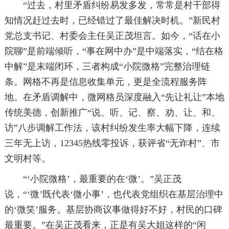
“过去，村里矛盾纠纷易发多发，常常是村干部得
知情况赶过去时，已经错过了最佳解决时机。”新民村
党总支书记、村委会主任吴正茂坦言。如今，“话在小
院聊”是前端倾听，“事在网中办”是中端落实，“结在格
中解”是末端闭环，三者构成“小院微格”完整治理链
条。网格不再是信息收集单元，更是全流程服务阵
地。在矛盾调解中，微网格员深度融入“先让礼让”本地
传统美德，创新推广“说、听、记、察、劝、让、和、
访”八步调解工作法，该村纠纷发生率大幅下降，连续
三年无上访，12345热线零投诉，获评省“无诈村”、市
文明村等。
“‘小院微格’，最重要的在‘微’。”吴正茂
说，“‘微’既代表‘微小事’，也代表党组织在基层治理中
的‘微笑’服务。基层协商议事做得好不好，村民的口碑
最重要。”在吴正茂看来，正是有吴大姐这样的“闲