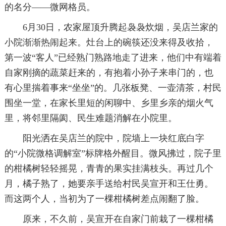
的名分——微网格员。
6月30日，农家屋顶升腾起袅袅炊烟，吴店兰家的
小院渐渐热闹起来。灶台上的碗筷还没来得及收拾，
第一波“客人”已经熟门熟路地走了进来，他们中有端着
自家刚摘的蔬菜赶来的，有抱着小孙子来串门的，也
有心里揣着事来“坐坐”的。几张板凳、一壶清茶，村民
围坐一堂，在家长里短的闲聊中、乡里乡亲的烟火气
里，将邻里隔阂、民生难题消解在小院里。
阳光洒在吴店兰的院中，院墙上一块红底白字
的“小院微格调解室”标牌格外醒目。微风拂过，院子里
的柑橘树轻轻摇晃，青青的果实挂满枝头。再过几个
月，橘子熟了，她要亲手送给村民吴宣开和王仕勇。
而这两个人，当初为了一棵柑橘树差点闹翻了脸。
原来，不久前，吴宣开在自家门前栽了一棵柑橘