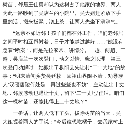
树苗，邻居王仕勇却认为这树占了他家的地界。两人
为此一路吵到了吴店兰的小院里。吴大姐赶紧放下手
里的活，搬来板凳，沏上茶，让两人先坐下消消气。
“远亲不如近邻！孩子们都在外工作，咱们老邻居
之间平时相互帮衬着，日子才能越过越好……”她没有
急着“断案”，而是先拉家常、讲情分。一趟、两趟、三
趟，吴店兰一次次登门，动之以情、晓之以理。第三
次登门劝解时，她搬出了枞阳县先让村“二十丈地”的故
事：“明末清初乡贤吴廷枚，因祖山界限不清，劝导族
人‘汉寝唐陵何处是，再过些些也不妨’，主动让出十丈
地，邻族感动也退让十丈，留下‘二十丈地’佳话。咱们
这一棵树苗，还能比得上二十丈地？”
一番话，让两人低下了头。拔除树苗的当天，吴
大姐握着两人的手说：“今后谁想吃橘子，去我家树上