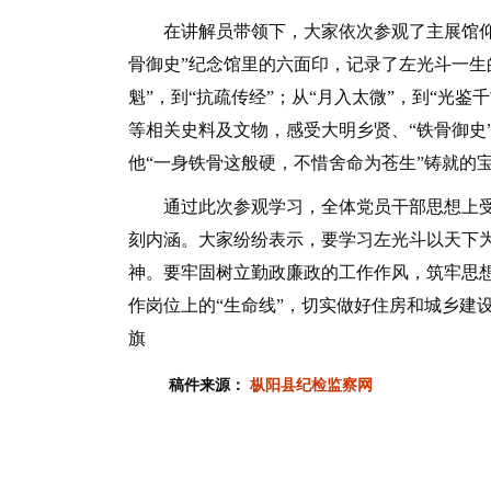
在讲解员带领下，大家依次参观了主展馆仰瞻
骨御史”纪念馆里的六面印，记录了左光斗一生的
魁”，到“抗疏传经”；从“月入太微”，到“光
等相关史料及文物，感受大明乡贤、“铁骨御史
他“一身铁骨这般硬，不惜舍命为苍生”铸就的
通过此次参观学习，全体党员干部思想上受
刻内涵。大家纷纷表示，要学习左光斗以天下
神。要牢固树立勤政廉政的工作作风，筑牢思
作岗位上的“生命线”，切实做好住房和城乡建
旗
稿件来源：
枞阳县纪检监察网