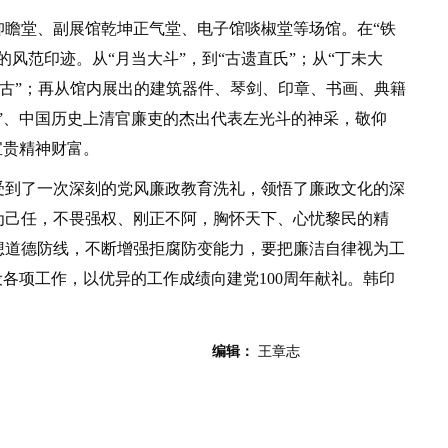
堂、副展馆乾坤正气堂、电子馆啖椒堂等场馆。在“铁
风范印迹。从“月当大斗”，到“古遗直氏”；从“丁未大
鉴千古”；再从馆内展出的建筑器件、琴剑、印章、书画、典籍
”、中国历史上清官廉吏的杰出代表左光斗的神采，敬仰
宝贵精神财富。
到了一次深刻的党风廉政教育洗礼，领悟了廉政文化的深
为己任，不畏强权、刚正不阿，胸怀天下、心忧黎民的精
想道德防线，不断增强拒腐防变能力，要把廉洁自律视为工
设各项工作，以优异的工作成绩向建党100周年献礼。韩印
编辑：
王章志