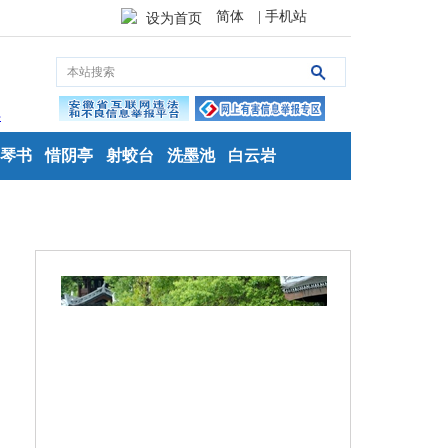
简体
| 手机站
设为首页
琴书
惜阴亭
射蛟台
洗墨池
白云岩