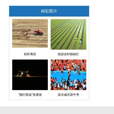
精彩图片
秸秆离田
抢抓农时插秧忙
“挑灯夜战”抢麦收
泼水减压迎中考