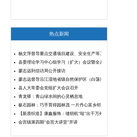
热点新闻
杨文萍督导重点交通项目建设、安全生产等工作
县委理论学习中心组学习（扩大）会议暨全县“两为”能力素质
廖志远到信访局公开接访
廖志远督导沿江湿地省级自然保护区（白荡湖片区）问题整改
县人大常委会党组扩大会议召开
青龙驿：青山绿水间的心灵栖息地
枞石园林：巧手育得园林茂 一片丹心富乡邻
【新质织造】康鑫服饰：缝纫机“哒”出千万外贸大生意
会宫镇第四期“会宫大讲堂”开讲