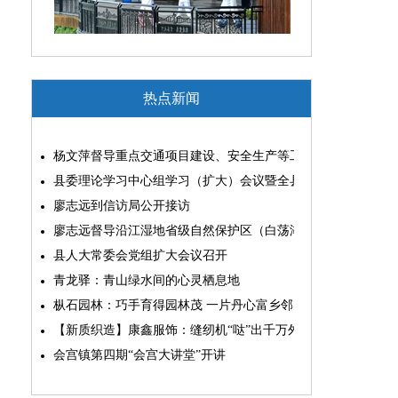
热点新闻
杨文萍督导重点交通项目建设、安全生产等工作
县委理论学习中心组学习（扩大）会议暨全县“两为”能力素质
廖志远到信访局公开接访
廖志远督导沿江湿地省级自然保护区（白荡湖片区）问题整改
县人大常委会党组扩大会议召开
青龙驿：青山绿水间的心灵栖息地
枞石园林：巧手育得园林茂 一片丹心富乡邻
【新质织造】康鑫服饰：缝纫机“哒”出千万外贸大生意
会宫镇第四期“会宫大讲堂”开讲