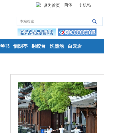
简体
| 手机站
设为首页
琴书
惜阴亭
射蛟台
洗墨池
白云岩