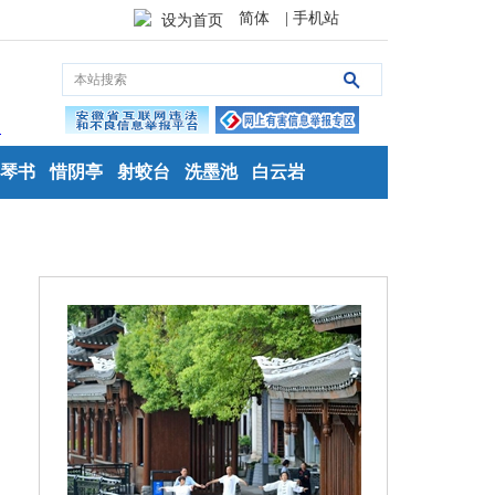
简体
| 手机站
设为首页
琴书
惜阴亭
射蛟台
洗墨池
白云岩