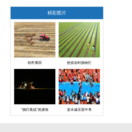
精彩图片
秸秆离田
抢抓农时插秧忙
“挑灯夜战”抢麦收
泼水减压迎中考