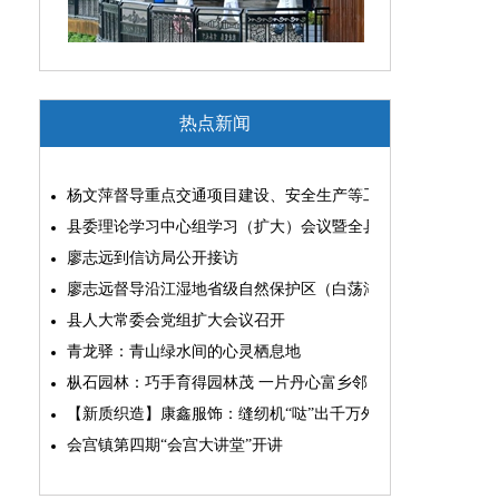
热点新闻
杨文萍督导重点交通项目建设、安全生产等工作
县委理论学习中心组学习（扩大）会议暨全县“两为”能力素质
廖志远到信访局公开接访
廖志远督导沿江湿地省级自然保护区（白荡湖片区）问题整改
县人大常委会党组扩大会议召开
青龙驿：青山绿水间的心灵栖息地
枞石园林：巧手育得园林茂 一片丹心富乡邻
【新质织造】康鑫服饰：缝纫机“哒”出千万外贸大生意
会宫镇第四期“会宫大讲堂”开讲