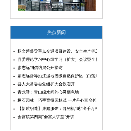
热点新闻
杨文萍督导重点交通项目建设、安全生产等工作
县委理论学习中心组学习（扩大）会议暨全县“两为”能力素质
廖志远到信访局公开接访
廖志远督导沿江湿地省级自然保护区（白荡湖片区）问题整改
县人大常委会党组扩大会议召开
青龙驿：青山绿水间的心灵栖息地
枞石园林：巧手育得园林茂 一片丹心富乡邻
【新质织造】康鑫服饰：缝纫机“哒”出千万外贸大生意
会宫镇第四期“会宫大讲堂”开讲