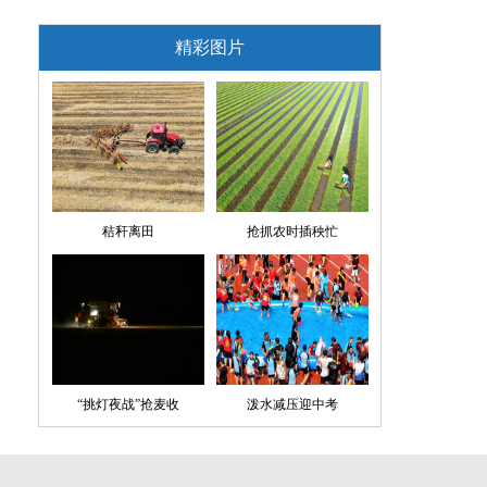
精彩图片
秸秆离田
抢抓农时插秧忙
“挑灯夜战”抢麦收
泼水减压迎中考