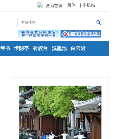
简体
| 手机站
设为首页
琴书
惜阴亭
射蛟台
洗墨池
白云岩