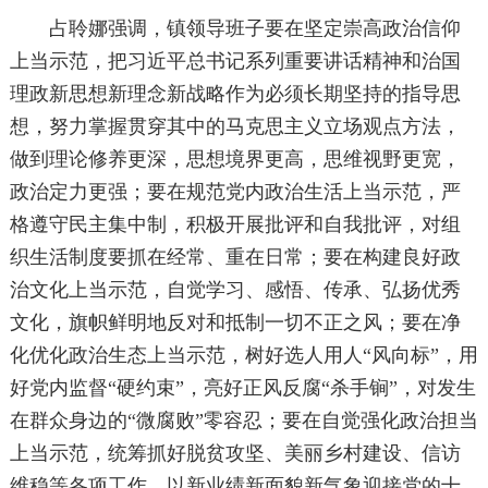
占聆娜强调，镇领导班子要在坚定崇高政治信仰
上当示范，把习近平总书记系列重要讲话精神和治国
理政新思想新理念新战略作为必须长期坚持的指导思
想，努力掌握贯穿其中的马克思主义立场观点方法，
做到理论修养更深，思想境界更高，思维视野更宽，
政治定力更强；要在规范党内政治生活上当示范，严
格遵守民主集中制，积极开展批评和自我批评，对组
织生活制度要抓在经常、重在日常；要在构建良好政
治文化上当示范，自觉学习、感悟、传承、弘扬优秀
文化，旗帜鲜明地反对和抵制一切不正之风；要在净
化优化政治生态上当示范，树好选人用人“风向标”，用
好党内监督“硬约束”，亮好正风反腐“杀手锏”，对发生
在群众身边的“微腐败”零容忍；要在自觉强化政治担当
上当示范，统筹抓好脱贫攻坚、美丽乡村建设、信访
维稳等各项工作，以新业绩新面貌新气象迎接党的十