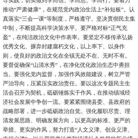
导实践，切实做到学而信、学而思、学而行。要着力
推动“严肃健康”，在规范党内政治生活上“补短板”。认
真落实“三会一课”等制度，严格遵守、坚决贯彻民主集
中制，不断提高科学决策水平。要严格对标“正气充
盈”，在纯洁政治文化中作表率。要坚定不移传承弘扬
优秀文化、摒弃封建腐朽文化，以上率下、以身作
则，使良好的政治文化在全镇无处不在、无时不有。
要督促确保“山清水秀”，在净化优化政治生态中勇担
当。要强化党内监督，加强作风效能建设，树立严管
严治导向，压紧压实政治责任。要以这次专题民主生
活会召开为契机，砥砺锤炼实干作风，在推动镇域经
济社会发展中争创一流。要紧紧围绕县委、县政府的
战略部署，进一步砥砺政治自觉、强化履职尽责、理
清发展思路、明确发展方向，以更高的标准、更严的
举措、更实的作风，努力打造“人文义津、创业义津、