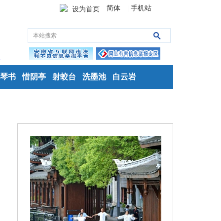
简体
| 手机站
设为首页
琴书
惜阴亭
射蛟台
洗墨池
白云岩