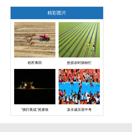
精彩图片
秸秆离田
抢抓农时插秧忙
“挑灯夜战”抢麦收
泼水减压迎中考