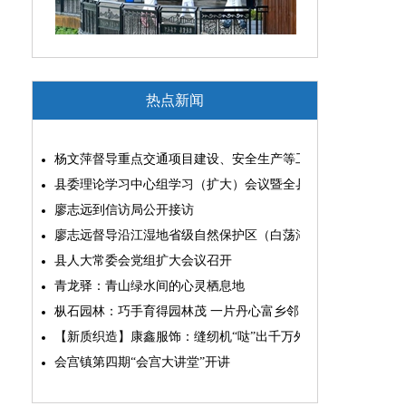
热点新闻
杨文萍督导重点交通项目建设、安全生产等工作
县委理论学习中心组学习（扩大）会议暨全县“两为”能力素质
廖志远到信访局公开接访
廖志远督导沿江湿地省级自然保护区（白荡湖片区）问题整改
县人大常委会党组扩大会议召开
青龙驿：青山绿水间的心灵栖息地
枞石园林：巧手育得园林茂 一片丹心富乡邻
【新质织造】康鑫服饰：缝纫机“哒”出千万外贸大生意
会宫镇第四期“会宫大讲堂”开讲