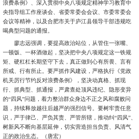
浪费条例》、深入贯彻中央八项规定精神学习教育中
央指导组工作座谈会、省委常委会会议、市委常委会
会议等精神，以及合肥市关于庐江县领导干部违规吃
喝典型问题的通报。
廖志远强调，要提高政治站位，从管住一张嘴、
一顿饭、一杯酒做起，坚决把中央八项规定这一铁规
矩、硬杠杠长期坚守下去，真正做到心有所畏、言有
所戒、行有所止。要严抓作风建设，严格执行《党政
机关厉行节约反对浪费条例》，坚决动真格、抓现
行、抓典型、抓通报，严肃查处顶风违纪、隐形变异
的“四风”问题，着力整治群众身边不正之风和腐败问
题，持续释放越往后越严的强烈信号。要树牢责任意
识，严于律己、严负其责、严管所辖，推动纠“四风”、
树新风不断向基层延伸，切实营造担当负责、风清气
正的政治生态。（唐宏）