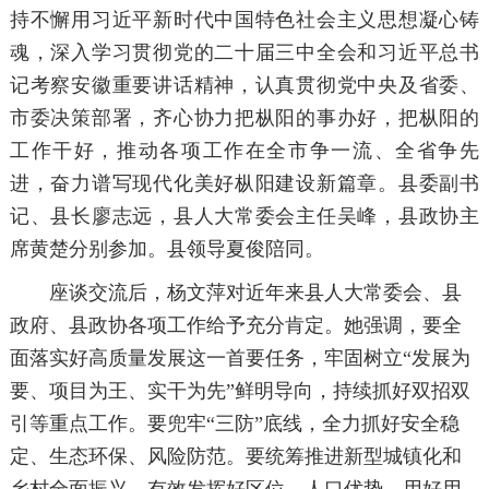
持不懈用习近平新时代中国特色社会主义思想凝心铸
魂，深入学习贯彻党的二十届三中全会和习近平总书
记考察安徽重要讲话精神，认真贯彻党中央及省委、
市委决策部署，齐心协力把枞阳的事办好，把枞阳的
工作干好，推动各项工作在全市争一流、全省争先
进，奋力谱写现代化美好枞阳建设新篇章。县委副书
记、县长廖志远，县人大常委会主任吴峰，县政协主
席黄楚分别参加。县领导夏俊陪同。
座谈交流后，杨文萍对近年来县人大常委会、县
政府、县政协各项工作给予充分肯定。她强调，要全
面落实好高质量发展这一首要任务，牢固树立“发展为
要、项目为王、实干为先”鲜明导向，持续抓好双招双
引等重点工作。要兜牢“三防”底线，全力抓好安全稳
定、生态环保、风险防范。要统筹推进新型城镇化和
乡村全面振兴，有效发挥好区位、人口优势，用好用