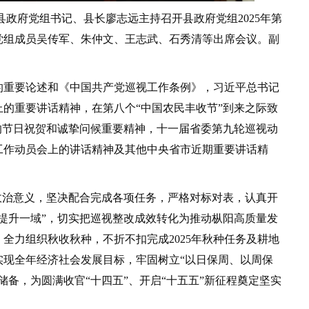
县政府党组书记、县长廖志远主持召开县政府党组2025年第
党组成员吴传军、朱仲文、王志武、石秀清等出席会议。副
重要论述和《中国共产党巡视工作条例》，习近平总书记
的重要讲话精神，在第八个“中国农民丰收节”到来之际致
的节日祝贺和诚挚问候重要精神，十一届省委第九轮巡视动
工作动员会上的讲话精神及其他中央省市近期重要讲话精
治意义，坚决配合完成各项任务，严格对标对表，认真开
提升一域”，切实把巡视整改成效转化为推动枞阳高质量发
全力组织秋收秋种，不折不扣完成2025年秋种任务及耕地
实现全年经济社会发展目标，牢固树立“以日保周、以周保
储备，为圆满收官“十四五”、开启“十五五”新征程奠定坚实