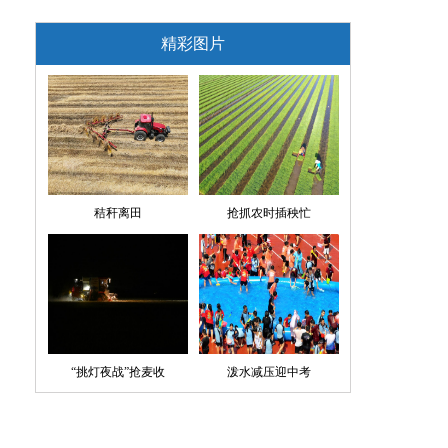
精彩图片
秸秆离田
抢抓农时插秧忙
“挑灯夜战”抢麦收
泼水减压迎中考