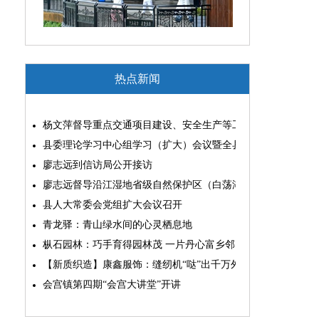
热点新闻
杨文萍督导重点交通项目建设、安全生产等工作
县委理论学习中心组学习（扩大）会议暨全县“两为”能力素质
廖志远到信访局公开接访
廖志远督导沿江湿地省级自然保护区（白荡湖片区）问题整改
县人大常委会党组扩大会议召开
青龙驿：青山绿水间的心灵栖息地
枞石园林：巧手育得园林茂 一片丹心富乡邻
【新质织造】康鑫服饰：缝纫机“哒”出千万外贸大生意
会宫镇第四期“会宫大讲堂”开讲