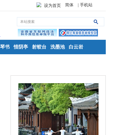
简体
| 手机站
设为首页
琴书
惜阴亭
射蛟台
洗墨池
白云岩