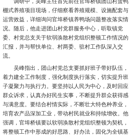
调研中，吴峰主任首先前往官埠桥镇团山村蛋鸭
棚式养殖项目现场，仔细察看养殖规模、设施配套与
运营效益，详细询问官埠桥镇养鸭场问题整改落实情
况。随后，他走进团山村党群服务中心，听取镇党
委、村党总支关于软弱涣散村党组织整顿工作情况的
汇报，并与帮扶单位、村两委、驻村工作队深入交
流。
吴峰指出，团山村党总支要抓好班子带好队伍，
着力建全工作制度，强化制度执行落实，切实提升班
子凝聚力与执行力。要坚持以人民为中心，及时回应
群众诉求，认真办好民生实事，不断提升群众获得感
与满意度。要结合村情实际，不断壮大特色种养业，
培育农产品深加工业，带动村民就业和持续增收。他
强调，官埠桥镇要以软弱涣散村党组织整顿为契机，
将整顿工作中形成的好思路、好办法，固化为全镇基