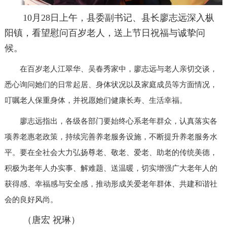
10月28日上午，县委副书记、县长廖志远深入枞
阳镇，看望慰问百岁老人，送上节日祝福与诚挚问
候。
在
百岁老人江翠华、吴春秀家中，廖志远
与老人亲切交谈，
悉心询问她们的日常起居、身体状况以及家庭成员等方面情况
，
叮嘱老人保重身体，并祝愿她们健康长寿、生活幸福
。
廖志远
指出
，各级各部门要始终心系老年群众，认真落实各
项养老惠老政策，持续完善养老服务设施，不断提升养老服务水
平。要在全社会大力弘扬尊老、敬老、爱老、助老的传统美德，
积极为老年人办实事、解难题、送温暖，切实增强广大老年人的
获得感、幸福感与安全感，推动形成关爱老年群体、共建和谐社
会的良好风尚。
（唐宏 祝琳）