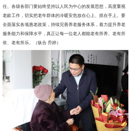
任
。
各级各部门要始终坚持以人民为中心的发展思想，高度重视
老龄工作，切实把老年群体的冷暖安危放在心上、抓在手上。要
全面落实各项惠老政策，持续完善养老服务体系，着力提升养老
服务能力和保障水平，真正让每一位老人都能老有所养、老有所
依、老有所乐。（
纵合 乔婷
）