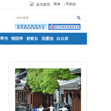
简体
| 手机站
设为首页
琴书
惜阴亭
射蛟台
洗墨池
白云岩