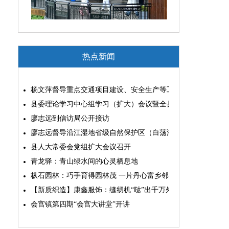
热点新闻
杨文萍督导重点交通项目建设、安全生产等工作
县委理论学习中心组学习（扩大）会议暨全县“两为”能力素质
廖志远到信访局公开接访
廖志远督导沿江湿地省级自然保护区（白荡湖片区）问题整改
县人大常委会党组扩大会议召开
青龙驿：青山绿水间的心灵栖息地
枞石园林：巧手育得园林茂 一片丹心富乡邻
【新质织造】康鑫服饰：缝纫机“哒”出千万外贸大生意
会宫镇第四期“会宫大讲堂”开讲