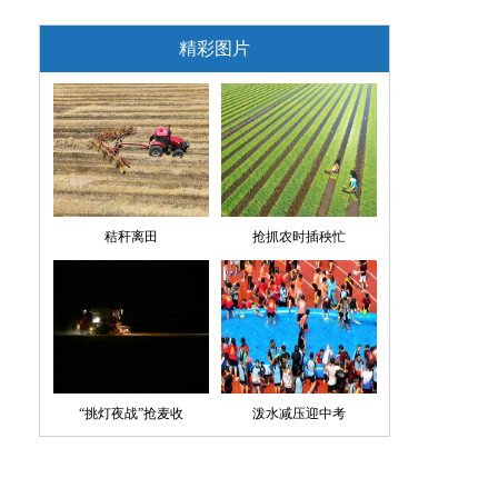
精彩图片
秸秆离田
抢抓农时插秧忙
“挑灯夜战”抢麦收
泼水减压迎中考