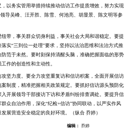
尺，以务实管用举措持续推动信访工作提质增效，努力实现
。县领导吴峰、汪开胜、陈雪、何池亮、胡显景、陈文明等参
纽带，事关群众切身利益，事关社会大局和谐稳定。要提
落实“三到位一处理”要求，坚持以法治思维和法治方式推
险防范于未然。要时刻保持清醒头脑，准确把握面临的形势
强工作的创造性和主动性。
攻坚力度。要全力攻坚重复访和信访积案，全面开展信访
包案制度，精准把握相关政策规定。要抓好信访源头预防化
深入开展领导干部接访下访和矛盾纠纷排查调处。要提升信
群众自治作用，深化“纪检+信访”协同联动，以严实作风
发展营造安全稳定的良好环境。（纵合 乔婷）
编辑：
乔婷