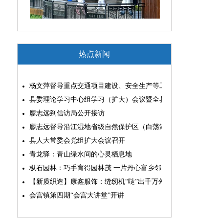
热点新闻
杨文萍督导重点交通项目建设、安全生产等工作
县委理论学习中心组学习（扩大）会议暨全县“两为”能力素质
廖志远到信访局公开接访
廖志远督导沿江湿地省级自然保护区（白荡湖片区）问题整改
县人大常委会党组扩大会议召开
青龙驿：青山绿水间的心灵栖息地
枞石园林：巧手育得园林茂 一片丹心富乡邻
【新质织造】康鑫服饰：缝纫机“哒”出千万外贸大生意
会宫镇第四期“会宫大讲堂”开讲