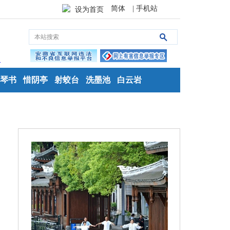
简体
| 手机站
设为首页
琴书
惜阴亭
射蛟台
洗墨池
白云岩