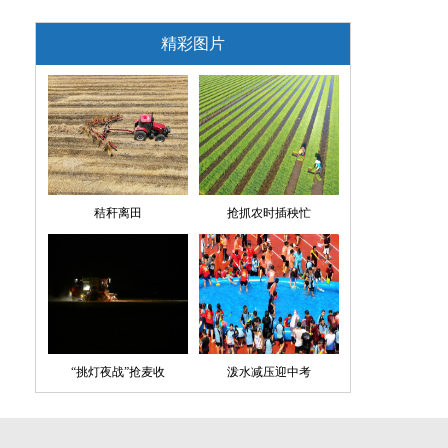
精彩图片
秸秆离田
抢抓农时插秧忙
“挑灯夜战”抢麦收
泼水减压迎中考