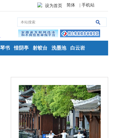
简体
| 手机站
设为首页
琴书
惜阴亭
射蛟台
洗墨池
白云岩