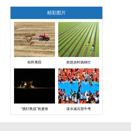
精彩图片
秸秆离田
抢抓农时插秧忙
“挑灯夜战”抢麦收
泼水减压迎中考