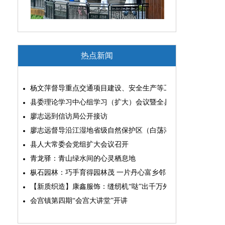
热点新闻
杨文萍督导重点交通项目建设、安全生产等工作
县委理论学习中心组学习（扩大）会议暨全县“两为”能力素质
廖志远到信访局公开接访
廖志远督导沿江湿地省级自然保护区（白荡湖片区）问题整改
县人大常委会党组扩大会议召开
青龙驿：青山绿水间的心灵栖息地
枞石园林：巧手育得园林茂 一片丹心富乡邻
【新质织造】康鑫服饰：缝纫机“哒”出千万外贸大生意
会宫镇第四期“会宫大讲堂”开讲