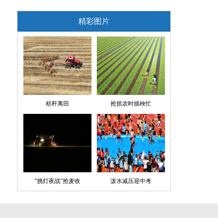
精彩图片
秸秆离田
抢抓农时插秧忙
“挑灯夜战”抢麦收
泼水减压迎中考