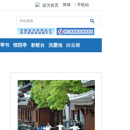
简体
| 手机站
设为首页
琴书
惜阴亭
射蛟台
洗墨池
白云岩