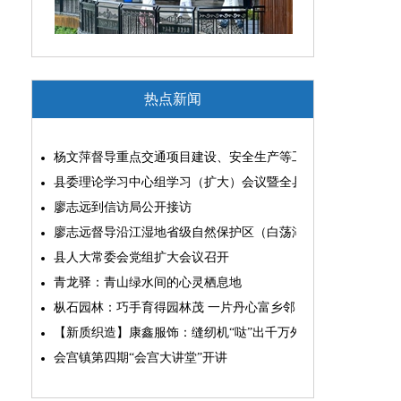
热点新闻
杨文萍督导重点交通项目建设、安全生产等工作
县委理论学习中心组学习（扩大）会议暨全县“两为”能力素质
廖志远到信访局公开接访
廖志远督导沿江湿地省级自然保护区（白荡湖片区）问题整改
县人大常委会党组扩大会议召开
青龙驿：青山绿水间的心灵栖息地
枞石园林：巧手育得园林茂 一片丹心富乡邻
【新质织造】康鑫服饰：缝纫机“哒”出千万外贸大生意
会宫镇第四期“会宫大讲堂”开讲