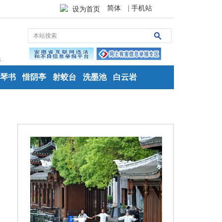
简体
| 手机站
设为首页
琴书
惜阴亭
射蛟台
洗墨池
白云岩