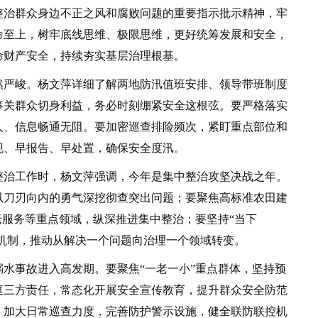
整治群众身边不正之风和腐败问题的重要指示批示精神，牢
命至上，树牢底线思维、极限思维，更好统筹发展和安全，
命财产安全，持续夯实基层治理根基。
严峻。杨文萍详细了解两地防汛值班安排、领导带班制度
事关群众切身利益，务必时刻绷紧安全这根弦。要严格落实
人、信息畅通无阻。要加密巡查排险频次，紧盯重点部位和
现、早报告、早处置，确保安全度汛。
治工作时，杨文萍强调，今年是集中整治攻坚决战之年。
以刀刃向内的勇气深挖彻查突出问题；要聚焦高标准农田建
老服务等重点领域，纵深推进集中整治；要坚持“当下
管机制，推动从解决一个问题向治理一个领域转变。
事故进入高发期。要聚焦“一老一小”重点群体，坚持预
庭三方责任，常态化开展安全宣传教育，提升群众安全防范
，加大日常巡查力度，完善防护警示设施，健全联防联控机