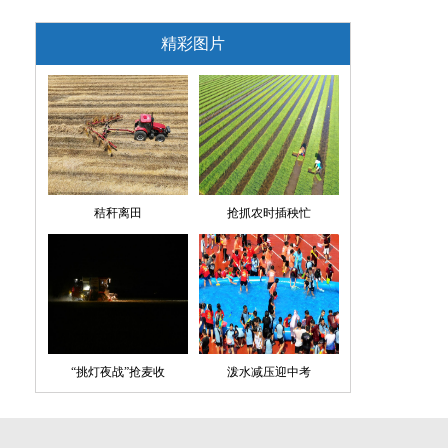
精彩图片
秸秆离田
抢抓农时插秧忙
“挑灯夜战”抢麦收
泼水减压迎中考