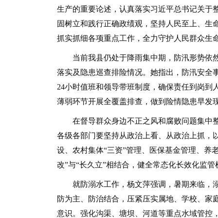
生产的重要论述，认真落实习近平总书记关于
固树立和践行正确政绩观，坚持人民至上、生
抓实抓细各项重点工作，全力守护人民群众生
当前我县仍处于降雨集中期，防汛形势依然
落实及隐患巡查排险情况。她指出，防汛安全
24小时值班和领导带班制度，确保责任到岗到
薄弱环节开展全覆盖排查，做到险情隐患早发
在督导群众身边不正之风和腐败问题集中整
各级各部门要坚持从政治上看、从政治上抓，
设、农村集体“三资”管理、医保基金管理、养
改”与“长久立”相结合，健全常态化长效化监
就防溺水工作，杨文萍强调，暑期来临，溺水
防为主、防治结合，压紧压实属地、学校、家
意识。强化沟渠、塘坝、河道等重点水域管控