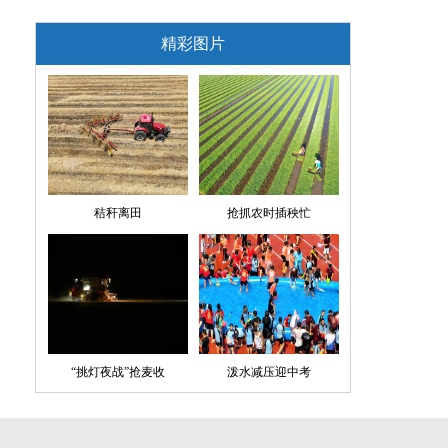
精彩图片
秸秆离田
抢抓农时插秧忙
“挑灯夜战”抢麦收
泼水减压迎中考