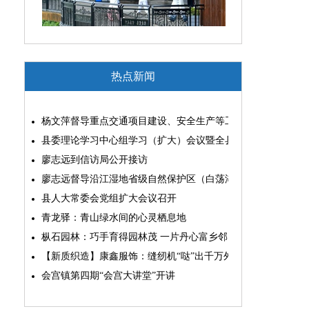
热点新闻
杨文萍督导重点交通项目建设、安全生产等工作
县委理论学习中心组学习（扩大）会议暨全县“两为”能力素质
廖志远到信访局公开接访
廖志远督导沿江湿地省级自然保护区（白荡湖片区）问题整改
县人大常委会党组扩大会议召开
青龙驿：青山绿水间的心灵栖息地
枞石园林：巧手育得园林茂 一片丹心富乡邻
【新质织造】康鑫服饰：缝纫机“哒”出千万外贸大生意
会宫镇第四期“会宫大讲堂”开讲