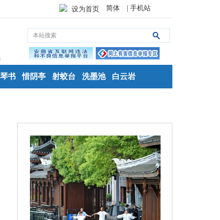
简体
| 手机站
设为首页
琴书
惜阴亭
射蛟台
洗墨池
白云岩