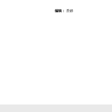
编辑：
乔婷